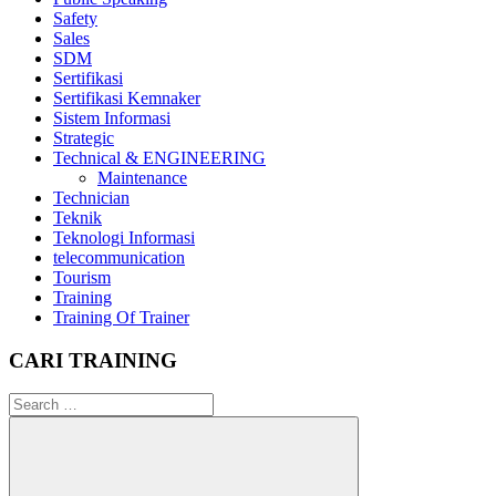
Safety
Sales
SDM
Sertifikasi
Sertifikasi Kemnaker
Sistem Informasi
Strategic
Technical & ENGINEERING
Maintenance
Technician
Teknik
Teknologi Informasi
telecommunication
Tourism
Training
Training Of Trainer
CARI TRAINING
Search
for: