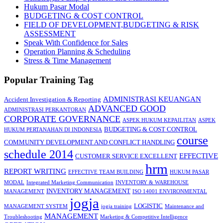
Hukum Pasar Modal
BUDGETING & COST CONTROL
FIELD OF DEVELOPMENT,BUDGETING & RISK
ASSESSMENT
Speak With Confidence for Sales
Operation Planning & Scheduling
Stress & Time Management
Popular Training Tag
ADMINISTRASI KEUANGAN
Accident Investigation & Reporting
ADVANCED GOOD
ADMINISTRASI PERKANTORAN
CORPORATE GOVERNANCE
ASPEK HUKUM KEPAILITAN
ASPEK
BUDGETING & COST CONTROL
HUKUM PERTANAHAN DI INDONESIA
course
COMMUNITY DEVELOPMENT AND CONFLICT HANDLING
schedule 2014
EFFECTIVE
CUSTOMER SERVICE EXCELLENT
hrm
REPORT WRITING
EFFECTIVE TEAM BUILDING
HUKUM PASAR
MODAL
Integrated Marketing Communication
INVENTORY & WAREHOUSE
INVENTORY MANAGEMENT
MANAGEMENT
ISO 14001 ENVIRONMENTAL
jogja
LOGISTIC
MANAGEMENT SYSTEM
jogja training
Maintenance and
MANAGEMENT
Troubleshooting
Marketing & Competitive Intelligence