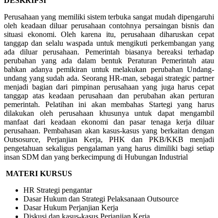
DESKRIPSI
Perusahaan yang memiliki sistem terbuka sangat mudah dipengaruhi
oleh keadaan diluar perusahaan contohnya persaingan bisnis dan
situasi ekonomi. Oleh karena itu, perusahaan diharuskan cepat
tanggap dan selalu waspada untuk mengikuti perkembangan yang
ada diluar perusahaan. Pemerintah biasanya bereaksi terhadap
perubahan yang ada dalam bentuk Peraturan Pemerintah atau
bahkan adanya pemikiran untuk melakukan perubahan Undang-
undang yang sudah ada. Seorang HR-man, sebagai strategic partner
menjadi bagian dari pimpinan perusahaan yang juga harus cepat
tanggap atas keadaan perusahaan dan perubahan akan perturan
pemerintah. Pelatihan ini akan membahas Startegi yang harus
dilakukan oleh perusahaan khusunya untuk dapat mengambil
manfaat dari keadaan ekonomi dan pasar tenaga kerja diluar
perusahaan. Pembahasan akan kasus-kasus yang berkaitan dengan
Outsosurce, Perjanjian Kerja, PHK dan PKB/KKB menjadi
pengetahuan sekaligus pengalaman yang harus dimiliki bagi setiap
insan SDM dan yang berkecimpung di Hubungan Industrial
MATERI KURSUS
HR Strategi pengantar
Dasar Hukum dan Strategi Pelaksanaan Outsource
Dasar Hukum Perjanjian Kerja
Diskusi dan kasus-kasus Perjanjian Kerja