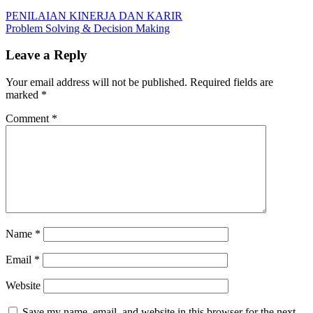
Post
Previous
PERJANJIAN
PENILAIAN KINERJA DAN KARIR
Post:
Next
KERJA
Problem Solving & Decision Making
navigation
Post:
DAN
HUBUNGAN
Leave a Reply
INDUSTRIAL
Your email address will not be published.
Required fields are
marked
*
Comment
*
Name
*
Email
*
Website
Save my name, email, and website in this browser for the next