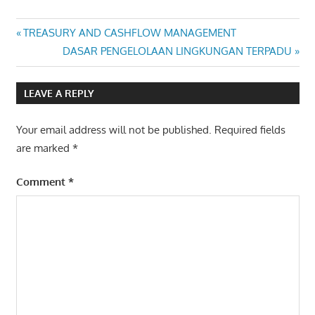
CONTRACT
Post
Previous
TREASURY AND CASHFLOW MANAGEMENT
DRAFTING
Post:
Next
DASAR PENGELOLAAN LINGKUNGAN TERPADU
SKILL
navigation
Post:
LEAVE A REPLY
Your email address will not be published.
Required fields
are marked
*
Comment
*