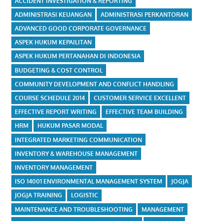
ACCIDENT INVESTIGATION & REPORTING
ADMINISTRASI KEUANGAN
ADMINISTRASI PERKANTORAN
ADVANCED GOOD CORPORATE GOVERNANCE
ASPEK HUKUM KEPAILITAN
ASPEK HUKUM PERTANAHAN DI INDONESIA
BUDGETING & COST CONTROL
COMMUNITY DEVELOPMENT AND CONFLICT HANDLING
COURSE SCHEDULE 2014
CUSTOMER SERVICE EXCELLENT
EFFECTIVE REPORT WRITING
EFFECTIVE TEAM BUILDING
HRM
HUKUM PASAR MODAL
INTEGRATED MARKETING COMMUNICATION
INVENTORY & WAREHOUSE MANAGEMENT
INVENTORY MANAGEMENT
ISO 14001 ENVIRONMENTAL MANAGEMENT SYSTEM
JOGJA
JOGJA TRAINING
LOGISTIC
MAINTENANCE AND TROUBLESHOOTING
MANAGEMENT