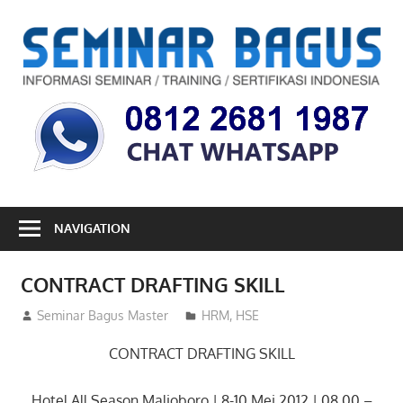
Skip
to
S
content
B
Informasi
Seminar,
Training
dan
Sertifikasi
Indonesia
NAVIGATION
CONTRACT DRAFTING SKILL
08/06/2012
Seminar Bagus Master
HRM
,
HSE
CONTRACT DRAFTING SKILL
Hotel All Season Malioboro | 8-10 Mei 2012 | 08.00 –