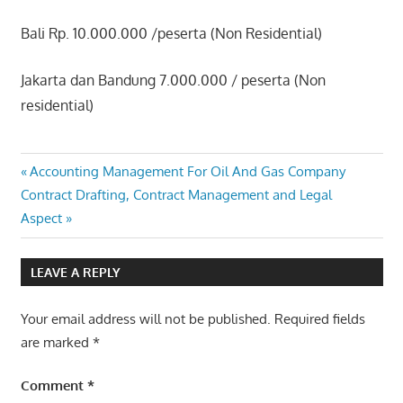
Bali Rp. 10.000.000 /peserta (Non Residential)
Jakarta dan Bandung 7.000.000 / peserta (Non
residential)
CONTRACT
Post
Previous
Accounting Management For Oil And Gas Company
DRAFTING
Next
Post:
Contract Drafting, Contract Management and Legal
AND
navigation
Post:
Aspect
CONTRACT
MANAGEMENT
LEAVE A REPLY
Your email address will not be published.
Required fields
are marked
*
Comment
*