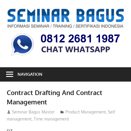
Skip
to
S
content
B
Informasi
Seminar,
Training
dan
Sertifikasi
Indonesia
NAVIGATION
Contract Drafting And Contract
Management
07/09/2012
Seminar Bagus Master
Product Management
,
Self
management
,
Time management