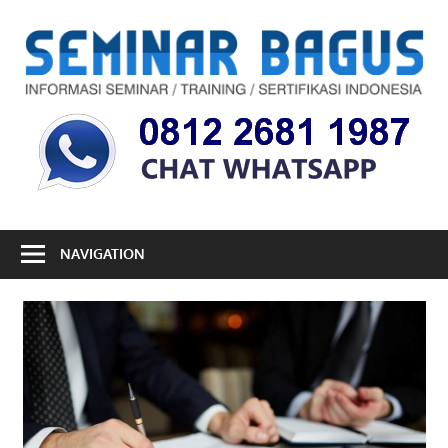
Skip
to
S
content
B
Informasi
Seminar,
Training
dan
Sertifikasi
Indonesia
NAVIGATION