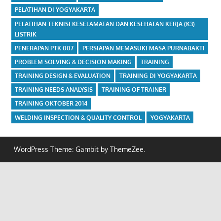
PELATIHAN DI YOGYAKARTA
PELATIHAN TEKNISI KESELAMATAN DAN KESEHATAN KERJA (K3)
LISTRIK
PENERAPAN PTK 007
PERSIAPAN MEMASUKI MASA PURNABAKTI
PROBLEM SOLVING & DECISION MAKING
TRAINING
TRAINING DESIGN & EVALUATION
TRAINING DI YOGYAKARTA
TRAINING NEEDS ANALYSIS
TRAINING OF TRAINER
TRAINING OKTOBER 2014
WELDING INSPECTION & QUALITY CONTROL
YOGYAKARTA
WordPress Theme: Gambit by ThemeZee.