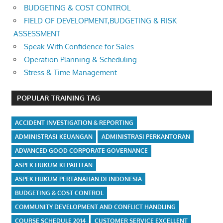
BUDGETING & COST CONTROL
FIELD OF DEVELOPMENT,BUDGETING & RISK
ASSESSMENT
Speak With Confidence for Sales
Operation Planning & Scheduling
Stress & Time Management
POPULAR TRAINING TAG
ACCIDENT INVESTIGATION & REPORTING
ADMINISTRASI KEUANGAN
ADMINISTRASI PERKANTORAN
ADVANCED GOOD CORPORATE GOVERNANCE
ASPEK HUKUM KEPAILITAN
ASPEK HUKUM PERTANAHAN DI INDONESIA
BUDGETING & COST CONTROL
COMMUNITY DEVELOPMENT AND CONFLICT HANDLING
COURSE SCHEDULE 2014
CUSTOMER SERVICE EXCELLENT