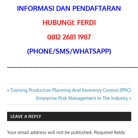
INFORMASI DAN PENDAFTARAN
HUBUNGI: FERDI
0812 2681 1987
(PHONE/SMS/WHATSAPP)
—————————————————————————
CONTRACT
Post
Previous
Training Production Planning And Inventory Control (PPIC)
DRAFTING
Post:
Next
Enterprise Risk Management In The Industry
navigation
CONTRACT
Post:
MANAGEMENT
AND LEGAL
LEAVE A REPLY
ASPECT
LEGAL
Your email address will not be published.
Required fields
ASPEK