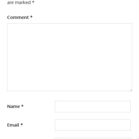
are marked
*
TRAINING
CONTRACT
Comment
*
DRAFTING
TRAINING
CONTRACT
MANAGEMENT
Name
*
Email
*