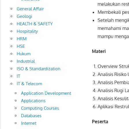
melakukan res
General Affair
Membekali pese
Geologi
Setelah mengik
HEALTH & SAFETY
memahami manfa
Hospitality
mampu mengamb
HRM
HSE
Materi
Hukum
Industrial
Overview Stru
ISO & Standardization
Analisis Risiko
IT
Analisis Pemb
IT & Telecom
Analisis Rugi
Application Development
Analisis Kesul
Applications
Aplikasi Restru
Computing Courses
Databases
Peserta
Internet