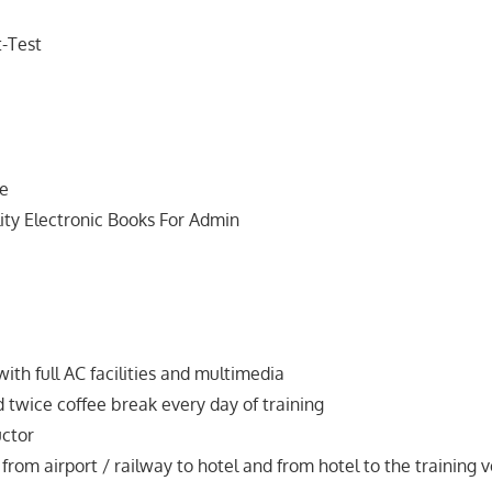
t-Test
le
ity Electronic Books For Admin
ith full AC facilities and multimedia
 twice coffee break every day of training
uctor
from airport / railway to hotel and from hotel to the training 