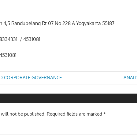
 km 4,5 Randubelang Rt 07 No.228 A Yogyakarta 55187
8334331 / 4531081
4531081
Next
D CORPORATE GOVERNANCE
ANALI
Post:
n
 will not be published.
Required fields are marked
*