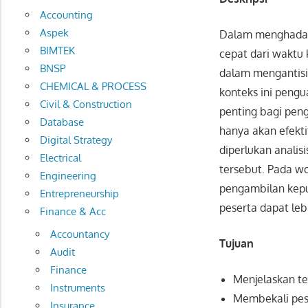
Accounting
Aspek
Dalam menghadapi
BIMTEK
cepat dari waktu
BNSP
dalam mengantisi
CHEMICAL & PROCESS
konteks ini pengu
Civil & Construction
penting bagi pen
Database
hanya akan efekti
Digital Strategy
diperlukan anali
Electrical
tersebut. Pada wo
Engineering
pengambilan kepu
Entrepreneurship
peserta dapat le
Finance & Acc
Accountancy
Tujuan
Audit
Finance
Menjelaskan te
Instruments
Membekali pese
Insurance