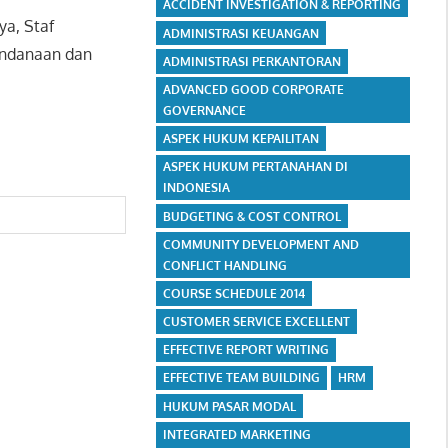
ACCIDENT INVESTIGATION & REPORTING
ya, Staf
ADMINISTRASI KEUANGAN
endanaan dan
ADMINISTRASI PERKANTORAN
ADVANCED GOOD CORPORATE
GOVERNANCE
ASPEK HUKUM KEPAILITAN
ASPEK HUKUM PERTANAHAN DI
INDONESIA
BUDGETING & COST CONTROL
COMMUNITY DEVELOPMENT AND
CONFLICT HANDLING
COURSE SCHEDULE 2014
CUSTOMER SERVICE EXCELLENT
EFFECTIVE REPORT WRITING
EFFECTIVE TEAM BUILDING
HRM
HUKUM PASAR MODAL
INTEGRATED MARKETING