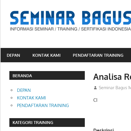
Skip
to
content
Informasi
Seminar,
Training
DEPAN
KONTAK KAMI
PENDAFTARAN TRAINING
dan
Sertifikasi
Analisa R
Indonesia
BERANDA
07/08/2012
Seminar Bagus M
DEPAN
KONTAK KAMI
CI
PENDAFTARAN TRAINING
KATEGORI TRAINING
Deskripsi