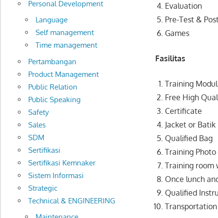
Personal Development
Evaluation
Pre-Test & Pos
Language
Self management
Games
Time management
Fasilitas
Pertambangan
Product Management
Training Modu
Public Relation
Free High Qual
Public Speaking
Certificate
Safety
Jacket or Batik
Sales
SDM
Qualified Bag
Sertifikasi
Training Photo
Sertifikasi Kemnaker
Training room w
Sistem Informasi
Once lunch and
Strategic
Qualified Instr
Technical & ENGINEERING
Transportation 
Maintenance