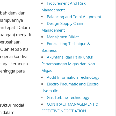
Procurement And Risk
Management
ubah demikian
Balancing and Total Alignment
kemampuannya
Design Supply Chain
an tepat. Dalam
Management
euangan) menjadi
Manajemen Diklat
 perusahaan
Forecasting Technique &
. Oleh sebab itu
Business
ngenai kondisi
Akuntansi dan Pajak untuk
ebagai kerangka
Pertambangan Migas dan Non
Migas
sehingga para
Audit Information Technology
Electro Pneumatic and Electro
Hydraulic
Gas Turbine Technology
CONTRACT MANAGEMENT &
truktur modal
EFFECTIVE NEGOTIATION
an dalam