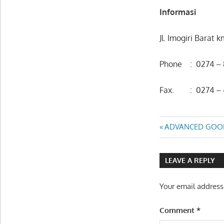
Informasi
Jl. Imogiri Barat
Phone : 0274 – 
Fax. : 0274 – 
ANALISA
Post
Previous
ADVANCED GOO
RESTRUKTURISASI
Post:
KEUANGAN
navigatio
PERUSAHAAN
LEAVE A REPLY
Your email address
Comment
*