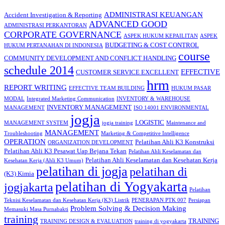
ADMINISTRASI KEUANGAN
Accident Investigation & Reporting
ADVANCED GOOD
ADMINISTRASI PERKANTORAN
CORPORATE GOVERNANCE
ASPEK HUKUM KEPAILITAN
ASPEK
BUDGETING & COST CONTROL
HUKUM PERTANAHAN DI INDONESIA
course
COMMUNITY DEVELOPMENT AND CONFLICT HANDLING
schedule 2014
EFFECTIVE
CUSTOMER SERVICE EXCELLENT
hrm
REPORT WRITING
EFFECTIVE TEAM BUILDING
HUKUM PASAR
MODAL
Integrated Marketing Communication
INVENTORY & WAREHOUSE
INVENTORY MANAGEMENT
MANAGEMENT
ISO 14001 ENVIRONMENTAL
jogja
LOGISTIC
MANAGEMENT SYSTEM
jogja training
Maintenance and
MANAGEMENT
Troubleshooting
Marketing & Competitive Intelligence
OPERATION
Pelatihan Ahli K3 Konstruksi
ORGANIZATION DEVELOPMENT
Pelatihan Ahli K3 Pesawat Uap Bejana Tekan
Pelatihan Ahli Keselamatan dan
Pelatihan Ahli Keselamatan dan Kesehatan Kerja
Kesehatan Kerja (Ahli K3 Umum)
pelatihan di jogja
pelatihan di
(K3) Kimia
pelatihan di Yogyakarta
jogjakarta
Pelatihan
Teknisi Keselamatan dan Kesehatan Kerja (K3) Listrik
PENERAPAN PTK 007
Persiapan
Problem Solving & Decision Making
Memasuki Masa Purnabakti
training
TRAINING
TRAINING DESIGN & EVALUATION
training di yogyakarta