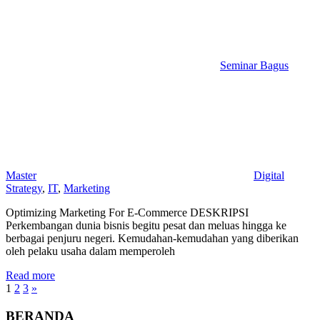
Seminar Bagus
Master
Digital
Strategy
,
IT
,
Marketing
Optimizing Marketing For E-Commerce DESKRIPSI
Perkembangan dunia bisnis begitu pesat dan meluas hingga ke
berbagai penjuru negeri. Kemudahan-kemudahan yang diberikan
oleh pelaku usaha dalam memperoleh
Read more
Posts
Next
1
2
3
»
Posts
pagination
BERANDA