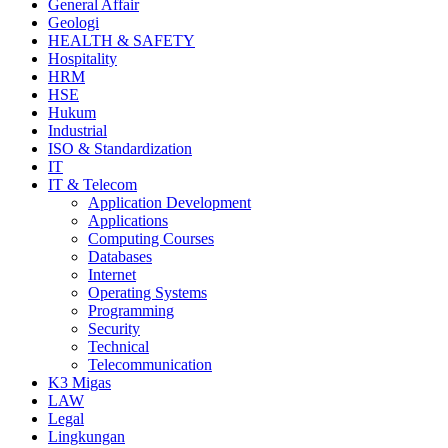
General Affair
Geologi
HEALTH & SAFETY
Hospitality
HRM
HSE
Hukum
Industrial
ISO & Standardization
IT
IT & Telecom
Application Development
Applications
Computing Courses
Databases
Internet
Operating Systems
Programming
Security
Technical
Telecommunication
K3 Migas
LAW
Legal
Lingkungan