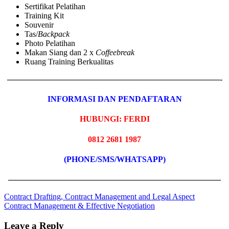
Sertifikat Pelatihan
Training Kit
Souvenir
Tas/
Backpack
Photo Pelatihan
Makan Siang dan 2 x
Coffeebreak
Ruang Training Berkualitas
——————————————————————————-
INFORMASI DAN PENDAFTARAN
HUBUNGI: FERDI
0812 2681 1987
(PHONE/SMS/WHATSAPP)
——————————————————————————
Post
Previous
enterprise
Contract Drafting, Contract Management and Legal Aspect
Post:
Next
risk
Contract Management & Effective Negotiation
navigation
Post:
management
Leave a Reply