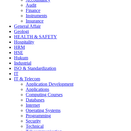
Audit
Finance
Instruments
Insurance
General Affair
Geologi
HEALTH & SAFETY
Hospitality
HRM
HSE
Hukum
Industrial
ISO & Standardization
IT
IT & Telecom
Application Development
Applications
Computing Courses
Databases
Internet
Operating Systems
Programming
Security
Technical