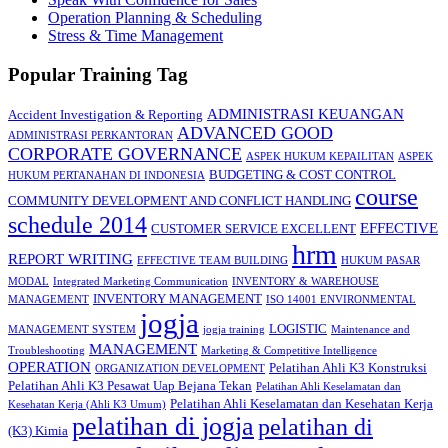
Operation Planning & Scheduling
Stress & Time Management
Popular Training Tag
ADMINISTRASI KEUANGAN
Accident Investigation & Reporting
ADVANCED GOOD
ADMINISTRASI PERKANTORAN
CORPORATE GOVERNANCE
ASPEK HUKUM KEPAILITAN
ASPEK
BUDGETING & COST CONTROL
HUKUM PERTANAHAN DI INDONESIA
course
COMMUNITY DEVELOPMENT AND CONFLICT HANDLING
schedule 2014
EFFECTIVE
CUSTOMER SERVICE EXCELLENT
hrm
REPORT WRITING
EFFECTIVE TEAM BUILDING
HUKUM PASAR
MODAL
Integrated Marketing Communication
INVENTORY & WAREHOUSE
INVENTORY MANAGEMENT
MANAGEMENT
ISO 14001 ENVIRONMENTAL
jogja
LOGISTIC
MANAGEMENT SYSTEM
jogja training
Maintenance and
MANAGEMENT
Troubleshooting
Marketing & Competitive Intelligence
OPERATION
Pelatihan Ahli K3 Konstruksi
ORGANIZATION DEVELOPMENT
Pelatihan Ahli K3 Pesawat Uap Bejana Tekan
Pelatihan Ahli Keselamatan dan
Pelatihan Ahli Keselamatan dan Kesehatan Kerja
Kesehatan Kerja (Ahli K3 Umum)
pelatihan di jogja
pelatihan di
(K3) Kimia