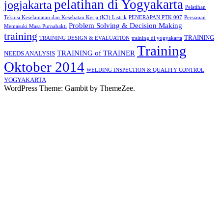
pelatihan di Yogyakarta
jogjakarta
Pelatihan
Teknisi Keselamatan dan Kesehatan Kerja (K3) Listrik
PENERAPAN PTK 007
Persiapan
Problem Solving & Decision Making
Memasuki Masa Purnabakti
training
TRAINING
TRAINING DESIGN & EVALUATION
training di yogyakarta
Training
TRAINING of TRAINER
NEEDS ANALYSIS
Oktober 2014
WELDING INSPECTION & QUALITY CONTROL
YOGYAKARTA
WordPress Theme: Gambit by ThemeZee.