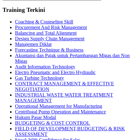
Search
Training Terkini
Coaching & Counseling Skill
Procurement And Risk Management
Balancing and Total Alignment
Design Supply Chain Management
Manajemen Diklat
Forecasting Technique & Business
Akuntansi dan Pajak untuk Pertambangan Migas dan Non
Migas
Audit Information Technology
Electro Pneumatic and Electro Hydraulic
Gas Turbine Technology
CONTRACT MANAGEMENT & EFFECTIVE
NEGOTIATION
INDUSTRIAL WASTE WATER TREATMENT
MANAGEMENT
Operational Management for Manufacturing
Centrifugal Pump Operation and Maintenance
Hukum Pasar Modal
BUDGETING & COST CONTROL
FIELD OF DEVELOPMENT,BUDGETING & RISK
ASSESSMENT
Speak With Confidence for Sales