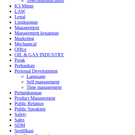
Telecommunication
K3 Migas
LAW
Legal
Lingkungan
Management
Management keuangan
Marketing
Mechanical
Office
OIL & GAS INDUSTRY
Pajak
Perbankan
Personal Development
Language
Self management
Time management
Pertambangan
Product Management
Public Relation
Public Speaking
Safety
Sales
SDM
Sertifikasi