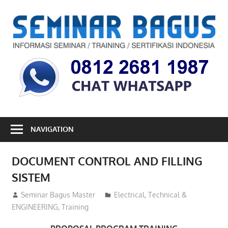
Skip
to
S
content
B
Informasi
Seminar,
Training
dan
Sertifikasi
Indonesia
NAVIGATION
DOCUMENT CONTROL AND FILLING
SISTEM
28/12/2012
Seminar Bagus Master
Electrical
,
Technical &
ENGINEERING
,
Training