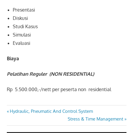
Presentasi
Diskusi
Studi Kasus
Simulasi
Evaluasi
Biaya
Pelatihan Reguler (NON RESIDENTIAL)
Rp 5.500.000,-/nett per peserta non residential
DOCUMENT
Post
Previous
Hydraulic, Pneumatic And Control System
CONTROL
Post:
Next
Stress & Time Management
AND
navigation
Post:
FILLING