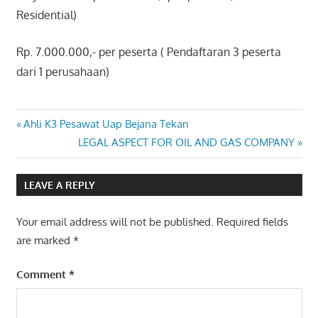
Residential)
Rp. 7.000.000,- per peserta ( Pendaftaran 3 peserta
dari 1 perusahaan)
Post
Previous
Ahli K3 Pesawat Uap Bejana Tekan
Post:
Next
LEGAL ASPECT FOR OIL AND GAS COMPANY
navigation
Post:
LEAVE A REPLY
Your email address will not be published.
Required fields
are marked
*
Comment
*