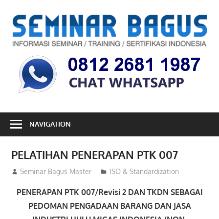
Skip
to
S
content
B
Informasi
Seminar,
Training
dan
Sertifikasi
Indonesia
NAVIGATION
PELATIHAN PENERAPAN PTK 007
06/04/2013
Seminar Bagus Master
ISO & Standardization
PENERAPAN PTK 007/Revisi 2 DAN TKDN SEBAGAI
PEDOMAN PENGADAAN BARANG DAN JASA