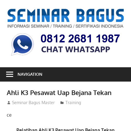
Skip
to
S
content
B
Informasi
Seminar,
Training
dan
Sertifikasi
Indonesia
NAVIGATION
Ahli K3 Pesawat Uap Bejana Tekan
05/04/2013
Seminar Bagus Master
Training
ce
Pelatihan Ahli K3 Pesawat Uap Bejana Tekan