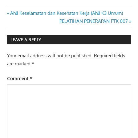
AHLI K3
Post
Previous
Ahli Keselamatan dan Kesehatan Kerja (Ahli K3 Umum)
PESAWAT
Post:
Next
PELATIHAN PENERAPAN PTK 007
UAP
navigation
Post:
BEJANA
TEKAN
LEAVE A REPLY
Your email address will not be published.
Required fields
are marked
*
Comment
*