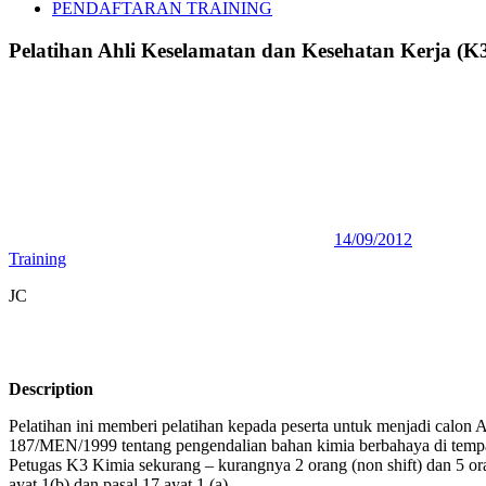
PENDAFTARAN TRAINING
Pelatihan Ahli Keselamatan dan Kesehatan Kerja (K
14/09/2012
Training
JC
Description
Pelatihan ini memberi pelatihan kepada peserta untuk menjadi calon
187/MEN/1999 tentang pengendalian bahan kimia berbahaya di tempa
Petugas K3 Kimia sekurang – kurangnya 2 orang (non shift) dan 5 ora
ayat 1(b) dan pasal 17 ayat 1 (a).