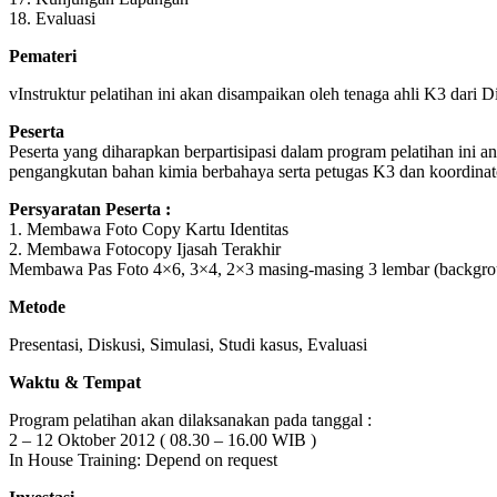
18. Evaluasi
Pemateri
vInstruktur pelatihan ini akan disampaikan oleh tenaga ahli K3 dari
Peserta
Peserta yang diharapkan berpartisipasi dalam program pelatihan ini 
pengangkutan bahan kimia berbahaya serta petugas K3 dan koordinat
Persyaratan Peserta :
1. Membawa Foto Copy Kartu Identitas
2. Membawa Fotocopy Ijasah Terakhir
Membawa Pas Foto 4×6, 3×4, 2×3 masing-masing 3 lembar (backgr
Metode
Presentasi, Diskusi, Simulasi, Studi kasus, Evaluasi
Waktu & Tempat
Program pelatihan akan dilaksanakan pada tanggal :
2 – 12 Oktober 2012 ( 08.30 – 16.00 WIB )
In House Training: Depend on request