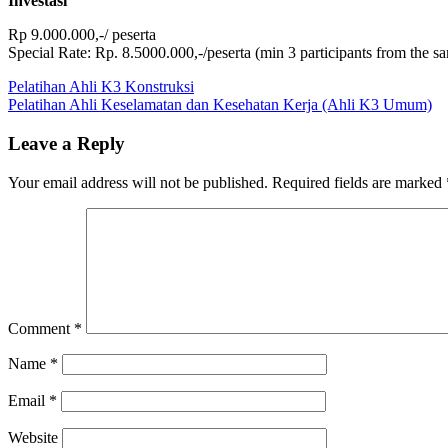
Investasi
Rp 9.000.000,-/ peserta
Special Rate: Rp. 8.5000.000,-/peserta (min 3 participants from the 
Post
Previous
Pelatihan
Pelatihan Ahli K3 Konstruksi
Post:
Next
Ahli
Pelatihan Ahli Keselamatan dan Kesehatan Kerja (Ahli K3 Umum)
navigation
Post:
Keselamatan
dan
Leave a Reply
Kesehatan
Kerja
Your email address will not be published.
Required fields are marked
(K3)
Kimia
Comment
*
Name
*
Email
*
Website