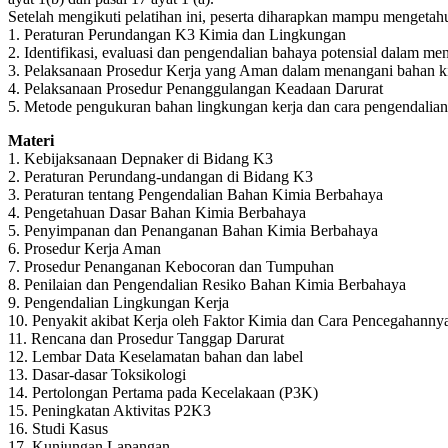
Setelah mengikuti pelatihan ini, peserta diharapkan mampu mengeta
1. Peraturan Perundangan K3 Kimia dan Lingkungan
2. Identifikasi, evaluasi dan pengendalian bahaya potensial dalam
3. Pelaksanaan Prosedur Kerja yang Aman dalam menangani bahan kim
4. Pelaksanaan Prosedur Penanggulangan Keadaan Darurat
5. Metode pengukuran bahan lingkungan kerja dan cara pengendalia
Materi
1. Kebijaksanaan Depnaker di Bidang K3
2. Peraturan Perundang-undangan di Bidang K3
3. Peraturan tentang Pengendalian Bahan Kimia Berbahaya
4. Pengetahuan Dasar Bahan Kimia Berbahaya
5. Penyimpanan dan Penanganan Bahan Kimia Berbahaya
6. Prosedur Kerja Aman
7. Prosedur Penanganan Kebocoran dan Tumpuhan
8. Penilaian dan Pengendalian Resiko Bahan Kimia Berbahaya
9. Pengendalian Lingkungan Kerja
10. Penyakit akibat Kerja oleh Faktor Kimia dan Cara Pencegahanny
11. Rencana dan Prosedur Tanggap Darurat
12. Lembar Data Keselamatan bahan dan label
13. Dasar-dasar Toksikologi
14. Pertolongan Pertama pada Kecelakaan (P3K)
15. Peningkatan Aktivitas P2K3
16. Studi Kasus
17. Kunjungan Lapangan