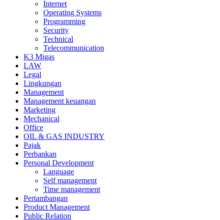
Internet
Operating Systems
Programming
Security
Technical
Telecommunication
K3 Migas
LAW
Legal
Lingkungan
Management
Management keuangan
Marketing
Mechanical
Office
OIL & GAS INDUSTRY
Pajak
Perbankan
Personal Development
Language
Self management
Time management
Pertambangan
Product Management
Public Relation