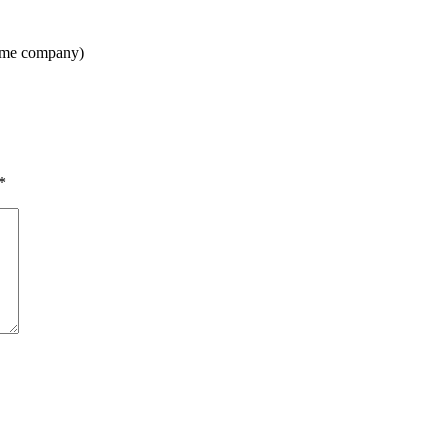
same company)
*