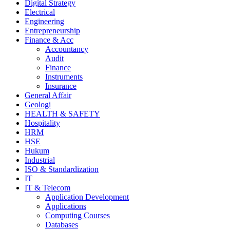
Digital Strategy
Electrical
Engineering
Entrepreneurship
Finance & Acc
Accountancy
Audit
Finance
Instruments
Insurance
General Affair
Geologi
HEALTH & SAFETY
Hospitality
HRM
HSE
Hukum
Industrial
ISO & Standardization
IT
IT & Telecom
Application Development
Applications
Computing Courses
Databases