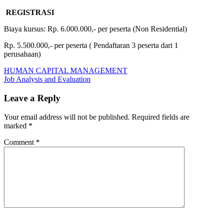
REGISTRASI
Biaya kursus: Rp. 6.000.000,- per peserta (Non Residential)
Rp. 5.500.000,- per peserta ( Pendaftaran 3 peserta dari 1
perusahaan)
Post
Previous
GUIDANCE
HUMAN CAPITAL MANAGEMENT
Post:
Next
ON
Job Analysis and Evaluation
navigation
Post:
SOCIAL
RESPONSIBILITY
Leave a Reply
Your email address will not be published.
Required fields are
marked
*
Comment
*