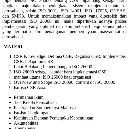
implementasi ISO 26000 tentang CSR dipandang sebagai satu
langkah maju dalam peningkatan sistem manjemen mutu di
perusahaan, selain ISO 9001, ISO 14001, ISO. 17025, OHSAS,
dan SMK3. Untuk memaksimalkan impact yang diperoleh dari
implementasi ISO 26000 ini, maka diperlukan adanya proses
pembelajaran yang optimal dan komprehensif bagi semua pihak
yang terlibat dalam penanganan pemberdayaan masyarakat di
perusahaan.
MATERI
CSR Knowledge: Definisi CSR, Regulasi CSR, Implementasi
CSR, Pelaporan CSR
Latar Belakang Pengembangan ISO 26000
ISO 26000 sebagai standar baru implementasi CSR
manfaat utama ISO 26000 bagi organisasi
Overview and Scope ISO 26000, content of ISO 26000
Isu-isu CSR Asia:
Perubahan iklim
Tata Kelola Perusahaan
Pekerja dan Sumberdaya Manusia
Isu-Isu Lingkungan
Kemitraan Dengan Pemangku Kepentingan.
Akuntabilitas
Tranparensi