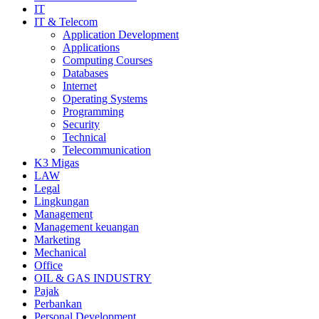
IT
IT & Telecom
Application Development
Applications
Computing Courses
Databases
Internet
Operating Systems
Programming
Security
Technical
Telecommunication
K3 Migas
LAW
Legal
Lingkungan
Management
Management keuangan
Marketing
Mechanical
Office
OIL & GAS INDUSTRY
Pajak
Perbankan
Personal Development