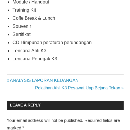
Module / Handout
Training Kit
Coffe Break & Lunch
Souvenir
Sertifikat
CD Himpunan peraturan perundangan
Lencana Ahli K3
Lencana Penegak K3
CALON AHLI
Post
Previous
ANALYSIS LAPORAN KEUANGAN
PEMADAM
Post:
Next
Pelatihan Ahli K3 Pesawat Uap Bejana Tekan
KEBAKARAN
navigation
Post:
LEAVE A REPLY
Your email address will not be published.
Required fields are
marked
*