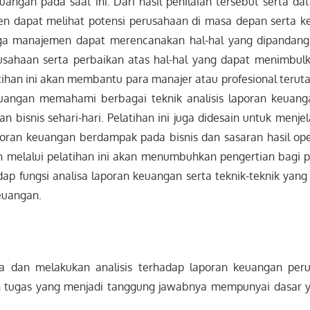
euangan pada saat ini.
Dari hasil penilaian tersebut serta d
n dapat melihat potensi perusahaan di masa depan serta k
ga manajemen dapat merencanakan hal-hal yang dipandan
sahaan serta perbaikan atas hal-hal yang dapat menimbulk
tihan ini akan membantu para manajer atau profesional terut
uangan memahami berbagai teknik analisis laporan keuang
n bisnis sehari-hari. Pelatihan ini juga didesain untuk menj
ran keuangan berdampak pada bisnis dan sasaran hasil ope
n melalui pelatihan ini akan menumbuhkan pengertian bagi 
dap fungsi analisa laporan keuangan serta teknik-teknik yan
euangan.
an melakukan analisis terhadap laporan keuangan peru
tugas yang menjadi tanggung jawabnya mempunyai dasar yan