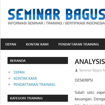
Skip
to
content
Informasi
Seminar,
Training
DEPAN
KONTAK KAMI
PENDAFTARAN TRAINING
dan
Sertifikasi
ANALYSI
Indonesia
BERANDA
10/04/2012
Seminar Bagus M
DEPAN
KONTAK KAMI
DESKRIPSI
PENDAFTARAN TRAINING
Salah satu aspe
KATEGORI TRAINING
keuangan. Dengan