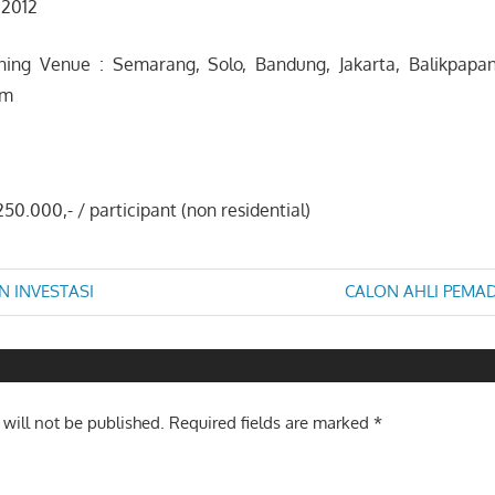
 2012
ning Venue : Semarang, Solo, Bandung, Jakarta, Balikpapan
am
50.000,- / participant (non residential)
Next
N INVESTASI
CALON AHLI PEMA
Post:
n
 will not be published.
Required fields are marked
*