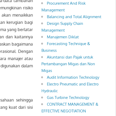
ata-data tambahan
Procurement And Risk
emungkinan risiko
Management
g akan menaikkan
Balancing and Total Alignment
an kerugian bagi
Design Supply Chain
ama yang berlatar
Management
an dan kaitannya
Manajemen Diklat
Forecasting Technique &
elaskan bagaimana
Business
rasional. Dengan
Akuntansi dan Pajak untuk
para manajer atau
Pertambangan Migas dan Non
g digunakan dalam
Migas
Audit Information Technology
Electro Pneumatic and Electro
Hydraulic
Gas Turbine Technology
sahaan sehingga
CONTRACT MANAGEMENT &
g kuat dari sisi
EFFECTIVE NEGOTIATION