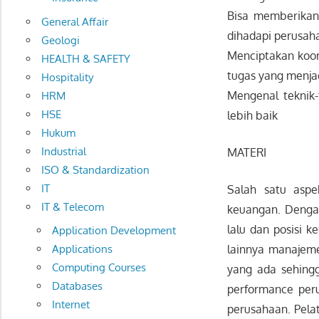
Bisa memberikan
General Affair
dihadapi perusah
Geologi
Menciptakan koord
HEALTH & SAFETY
tugas yang menja
Hospitality
Mengenal teknik-
HRM
HSE
lebih baik
Hukum
Industrial
MATERI
ISO & Standardization
IT
Salah satu aspe
IT & Telecom
keuangan. Dengan
lalu dan posisi k
Application Development
lainnya manajeme
Applications
Computing Courses
yang ada sehing
Databases
performance peru
Internet
perusahaan. Pela