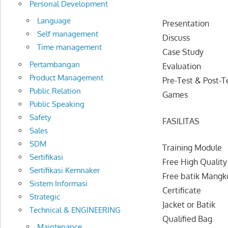
Personal Development
Language
Presentation
Self management
Discuss
Time management
Case Study
Pertambangan
Evaluation
Product Management
Pre-Test & Post-T
Public Relation
Games
Public Speaking
Safety
FASILITAS
Sales
SDM
Training Module
Sertifikasi
Free High Quality
Sertifikasi Kemnaker
Free batik Mangk
Sistem Informasi
Certificate
Strategic
Jacket or Batik
Technical & ENGINEERING
Qualified Bag
Maintenance