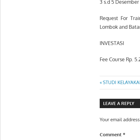
3 s.d 5 Desember
Request For Trai
Lombok and Bat
INVESTASI
Fee Course Rp. 5.2
ANALYSIS
Post
Previous
STUDI KELAYAKA
LAPORAN
Post:
KEUANGAN
navigatio
LEAVE A REPLY
Your email address
Comment
*