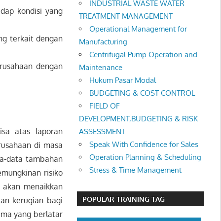
INDUSTRIAL WASTE WATER
dap kondisi yang
TREATMENT MANAGEMENT
Operational Management for
ng terkait dengan
Manufacturing
Centrifugal Pump Operation and
erusahaan dengan
Maintenance
Hukum Pasar Modal
BUDGETING & COST CONTROL
FIELD OF
DEVELOPMENT,BUDGETING & RISK
isa atas laporan
ASSESSMENT
Speak With Confidence for Sales
erusahaan di masa
Operation Planning & Scheduling
ata-data tambahan
Stress & Time Management
emungkinan risiko
g akan menaikkan
POPULAR TRAINING TAG
an kerugian bagi
ama yang berlatar