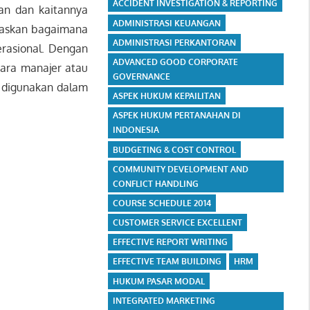
ACCIDENT INVESTIGATION & REPORTING
an dan kaitannya
ADMINISTRASI KEUANGAN
elaskan bagaimana
ADMINISTRASI PERKANTORAN
rasional. Dengan
ADVANCED GOOD CORPORATE
para manajer atau
GOVERNANCE
g digunakan dalam
ASPEK HUKUM KEPAILITAN
ASPEK HUKUM PERTANAHAN DI
INDONESIA
BUDGETING & COST CONTROL
COMMUNITY DEVELOPMENT AND
CONFLICT HANDLING
COURSE SCHEDULE 2014
CUSTOMER SERVICE EXCELLENT
EFFECTIVE REPORT WRITING
EFFECTIVE TEAM BUILDING
HRM
HUKUM PASAR MODAL
INTEGRATED MARKETING