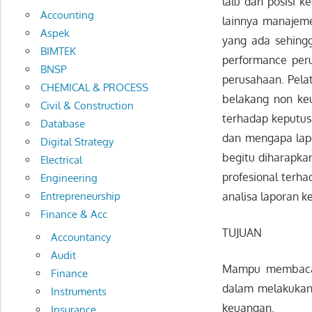
lalu dan posisi k
Accounting
lainnya manajeme
Aspek
yang ada sehing
BIMTEK
performance peru
BNSP
perusahaan. Pela
CHEMICAL & PROCESS
belakang non ke
Civil & Construction
terhadap keputusa
Database
dan mengapa lapo
Digital Strategy
begitu diharapka
Electrical
profesional terha
Engineering
Entrepreneurship
analisa laporan k
Finance & Acc
TUJUAN
Accountancy
Audit
Mampu membaca d
Finance
dalam melakukan 
Instruments
keuangan.
Insurance