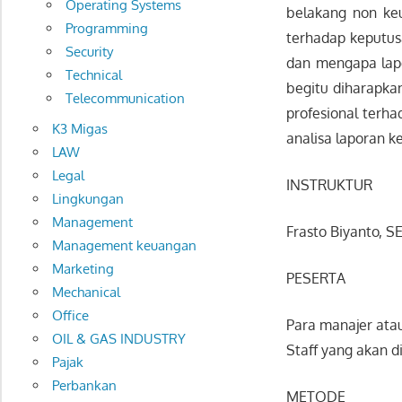
Operating Systems
belakang non ke
Programming
terhadap keputusa
Security
dan mengapa lapo
Technical
begitu diharapka
Telecommunication
profesional terha
K3 Migas
analisa laporan k
LAW
Legal
INSTRUKTUR
Lingkungan
Management
Frasto Biyanto, SE
Management keuangan
Marketing
PESERTA
Mechanical
Office
Para manajer ata
OIL & GAS INDUSTRY
Staff yang akan 
Pajak
Perbankan
METODE