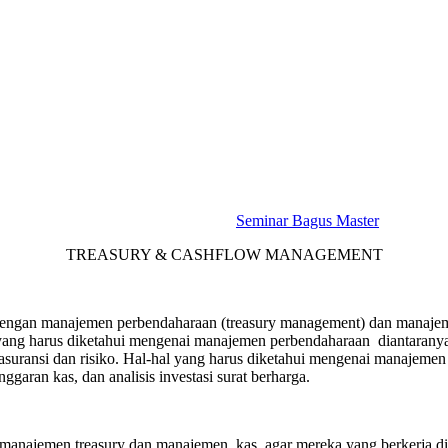
Seminar Bagus Master
TREASURY & CASHFLOW MANAGEMENT
engan manajemen perbendaharaan (treasury management) dan manajeme
 yang harus diketahui mengenai manajemen perbendaharaan diantaranya 
uransi dan risiko. Hal-hal yang harus diketahui mengenai manajemen k
ggaran kas, dan analisis investasi surat berharga.
manajemen treasury dan manajemen kas, agar mereka yang berkerja di