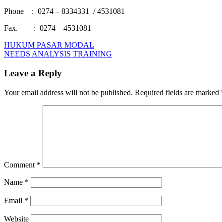
Phone : 0274 – 8334331 / 4531081
Fax. : 0274 – 4531081
Post
Previous
TREASURY
HUKUM PASAR MODAL
Post:
Next
&
NEEDS ANALYSIS TRAINING
navigation
Post:
CASHFLOW
MANAGEMENT
Leave a Reply
Your email address will not be published.
Required fields are marked
Comment
*
Name
*
Email
*
Website