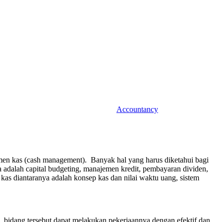
Accountancy
n kas (cash management). Banyak hal yang harus diketahui bagi
adalah capital budgeting, manajemen kredit, pembayaran dividen,
as diantaranya adalah konsep kas dan nilai waktu uang, sistem
 bidang tersebut dapat melakukan pekerjaannya dengan efektif dan