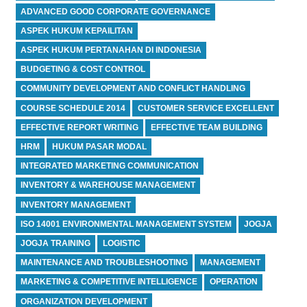
ADVANCED GOOD CORPORATE GOVERNANCE
ASPEK HUKUM KEPAILITAN
ASPEK HUKUM PERTANAHAN DI INDONESIA
BUDGETING & COST CONTROL
COMMUNITY DEVELOPMENT AND CONFLICT HANDLING
COURSE SCHEDULE 2014
CUSTOMER SERVICE EXCELLENT
EFFECTIVE REPORT WRITING
EFFECTIVE TEAM BUILDING
HRM
HUKUM PASAR MODAL
INTEGRATED MARKETING COMMUNICATION
INVENTORY & WAREHOUSE MANAGEMENT
INVENTORY MANAGEMENT
ISO 14001 ENVIRONMENTAL MANAGEMENT SYSTEM
JOGJA
JOGJA TRAINING
LOGISTIC
MAINTENANCE AND TROUBLESHOOTING
MANAGEMENT
MARKETING & COMPETITIVE INTELLIGENCE
OPERATION
ORGANIZATION DEVELOPMENT