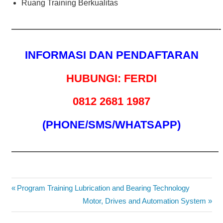
Ruang Training Berkualitas
——————————————————————————-
INFORMASI DAN PENDAFTARAN
HUBUNGI: FERDI
0812 2681 1987
(PHONE/SMS/WHATSAPP)
——————————————————————————
ELECTRO
Post
Previous
Program Training Lubrication and Bearing Technology
HYDRAULIC
Post:
Next
Motor, Drives and Automation System
navigation
PELATIHAN
Post:
ELECTRO