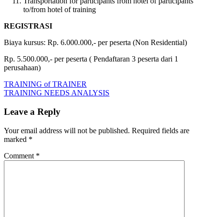
Transportation for participants from hotel of participants
to/from hotel of training
REGISTRASI
Biaya kursus: Rp. 6.000.000,- per peserta (Non Residential)
Rp. 5.500.000,- per peserta ( Pendaftaran 3 peserta dari 1
perusahaan)
Post
Previous
TRAINING
TRAINING of TRAINER
Post:
Next
DESIGN
TRAINING NEEDS ANALYSIS
navigation
Post:
&
EVALUATION
Leave a Reply
Your email address will not be published.
Required fields are
marked
*
Comment
*