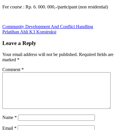
Fee course : Rp. 6. 000. 000,-/participant (non residential)
Post
Previous
And
Community Development And Conflict Handling
Post:
Next
Resource
Pelatihan Ahli K3 Konstruksi
navigation
Post:
Management
Owner
Estimate
Tender
Leave a Reply
Contract
Your email address will not be published.
Required fields are
marked
*
Comment
*
Name
*
Email
*