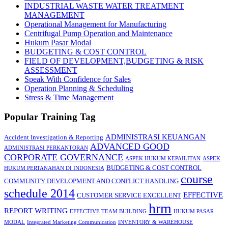
INDUSTRIAL WASTE WATER TREATMENT
MANAGEMENT
Operational Management for Manufacturing
Centrifugal Pump Operation and Maintenance
Hukum Pasar Modal
BUDGETING & COST CONTROL
FIELD OF DEVELOPMENT,BUDGETING & RISK
ASSESSMENT
Speak With Confidence for Sales
Operation Planning & Scheduling
Stress & Time Management
Popular Training Tag
ADMINISTRASI KEUANGAN
Accident Investigation & Reporting
ADVANCED GOOD
ADMINISTRASI PERKANTORAN
CORPORATE GOVERNANCE
ASPEK HUKUM KEPAILITAN
ASPEK
BUDGETING & COST CONTROL
HUKUM PERTANAHAN DI INDONESIA
course
COMMUNITY DEVELOPMENT AND CONFLICT HANDLING
schedule 2014
EFFECTIVE
CUSTOMER SERVICE EXCELLENT
hrm
REPORT WRITING
EFFECTIVE TEAM BUILDING
HUKUM PASAR
MODAL
Integrated Marketing Communication
INVENTORY & WAREHOUSE