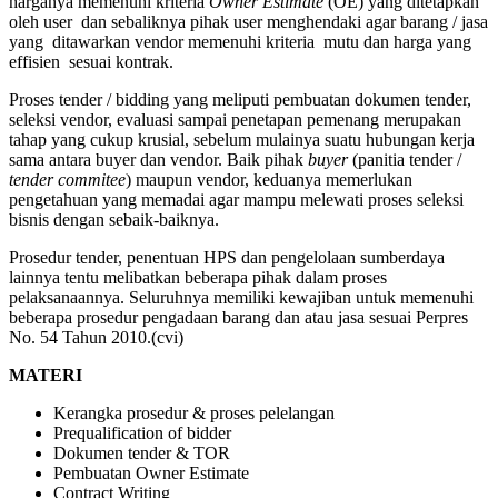
harganya memenuhi kriteria
Owner Estimate
(OE) yang ditetapkan
oleh user dan sebaliknya pihak user menghendaki agar barang / jasa
yang ditawarkan vendor memenuhi kriteria mutu dan harga yang
effisien sesuai kontrak.
Proses tender / bidding yang meliputi pembuatan dokumen tender,
seleksi vendor, evaluasi sampai penetapan pemenang merupakan
tahap yang cukup krusial, sebelum mulainya suatu hubungan kerja
sama antara buyer dan vendor. Baik pihak
buyer
(panitia tender /
tender commitee
) maupun vendor, keduanya memerlukan
pengetahuan yang memadai agar mampu melewati proses seleksi
bisnis dengan sebaik-baiknya.
Prosedur tender, penentuan HPS dan pengelolaan sumberdaya
lainnya tentu melibatkan beberapa pihak dalam proses
pelaksanaannya. Seluruhnya memiliki kewajiban untuk memenuhi
beberapa prosedur pengadaan barang dan atau jasa sesuai Perpres
No. 54 Tahun 2010.(cvi)
MATERI
Kerangka prosedur & proses pelelangan
Prequalification of bidder
Dokumen tender & TOR
Pembuatan Owner Estimate
Contract Writing