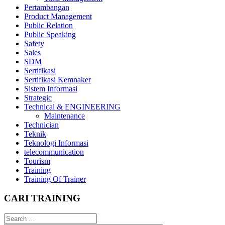
Pertambangan
Product Management
Public Relation
Public Speaking
Safety
Sales
SDM
Sertifikasi
Sertifikasi Kemnaker
Sistem Informasi
Strategic
Technical & ENGINEERING
Maintenance
Technician
Teknik
Teknologi Informasi
telecommunication
Tourism
Training
Training Of Trainer
CARI TRAINING
Search