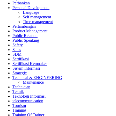
Perbankan
Personal Development
Language
Self management
Time management
Pertambangan
Product Management
Public Relation
Public Speaking
Safety
Sales
SDM
Sertifikasi
Sertifikasi Kemnaker
Sistem Informasi
Strategic
Technical & ENGINEERING
Maintenance
Technician
Teknik
Teknologi Informasi
telecommunication
Tourism
Training
Training Of Trainer