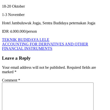
18-20 Oktober
1-3 November
Hotel Jambuluwuk Jogja, Sentra Budidaya peternakan Jogja
IDR 4.000.000/person
Post
Previous
TEKNIK
TEKNIK BUDIDAYA LELE
Post:
Next
BUDIDAYA
ACCOUNTING FOR DERIVATIVES AND OTHER
navigation
Post:
PETERNAKAN
FINANCIAL INSTRUMENTS
Leave a Reply
Your email address will not be published.
Required fields are
marked
*
Comment
*