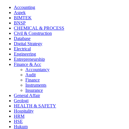
Accounting
Aspek
BIMTEK
BNSP
CHEMICAL & PROCESS
Civil & Construction
Database
Digital Strategy
Electrical
Engineering
Entrepreneurship
Finance & Acc
Accountancy
Audit
Finance
Instruments
Insurance
General Affair
Geologi
HEALTH & SAFETY
Hospitality
HRM
HSE
Hukum