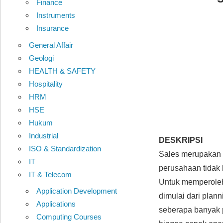
Finance
Instruments
Insurance
General Affair
Geologi
HEALTH & SAFETY
Hospitality
HRM
HSE
Hukum
Industrial
DESKRIPSI
ISO & Standardization
Sales merupakan 
IT
perusahaan tidak
IT & Telecom
Untuk memperoleh
Application Development
dimulai dari plan
Applications
seberapa banyak p
Computing Courses