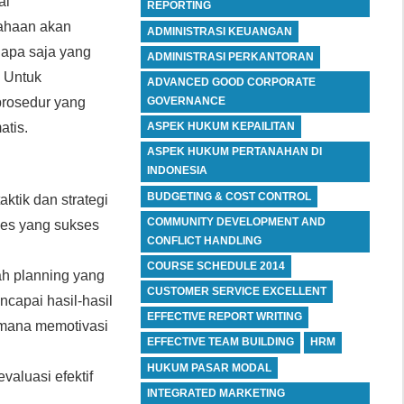
al
REPORTING
sahaan akan
ADMINISTRASI KEUANGAN
r apa saja yang
ADMINISTRASI PERKANTORAN
 Untuk
ADVANCED GOOD CORPORATE
GOVERNANCE
 prosedur yang
ASPEK HUKUM KEPAILITAN
atis.
ASPEK HUKUM PERTANAHAN DI
INDONESIA
BUDGETING & COST CONTROL
ktik dan strategi
COMMUNITY DEVELOPMENT AND
ales yang sukses
CONFLICT HANDLING
COURSE SCHEDULE 2014
ah planning yang
CUSTOMER SERVICE EXCELLENT
capai hasil-hasil
EFFECTIVE REPORT WRITING
mana memotivasi
EFFECTIVE TEAM BUILDING
HRM
HUKUM PASAR MODAL
aluasi efektif
INTEGRATED MARKETING