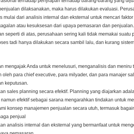
asional terhadap penyiapan terhadap barang-barang yang diju
penjualan dilaksanakan, maka harus dilakukan evaluasi. Peru
 mulai dari analisis internal dan eksternal untuk mencari fakto
galan atau kesuksesan dari upaya pemasaran dan penjualan.
n seperti di atas, perusahaan sering kali tidak memakai suatu
ses tadi hanya dilakukan secara sambil lalu, dan kurang sistem
kan mengajak Anda untuk menelusuri, menganalisis dan meniru ta
 oleh para chief executive, para milyader, dan para manajer s
n keputusan.
 sales planning secara efektif. Planning yang diajarkan adal
namun efektif sebagai sarana mengarahkan tindakan untuk men
i konsep manajemen penjualan secara utuh, termasuk bagai
aga penjual
 analisis internal dan eksternal yang bermanfaat untuk mengev
paya pemasaran