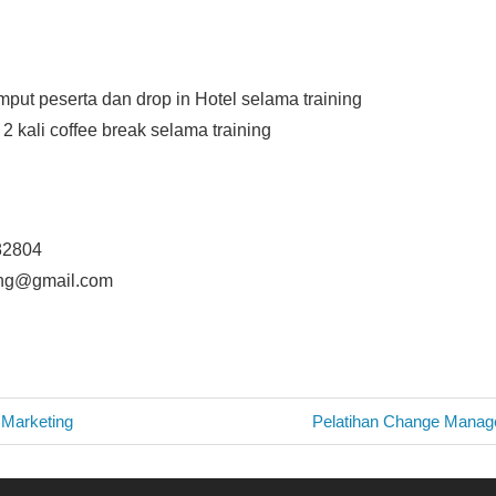
mput peserta dan drop in Hotel selama training
2 kali coffee break selama training
b
82804
ning@gmail.com
Next
 Marketing
Pelatihan Change Manag
Post:
n