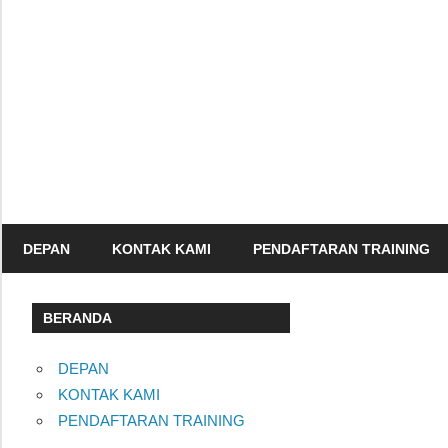
Skip
to
content
Informasi
Seminar,
Training
dan
Sertifikasi
DEPAN
KONTAK KAMI
PENDAFTARAN TRAINING
Indonesia
BERANDA
DEPAN
KONTAK KAMI
PENDAFTARAN TRAINING