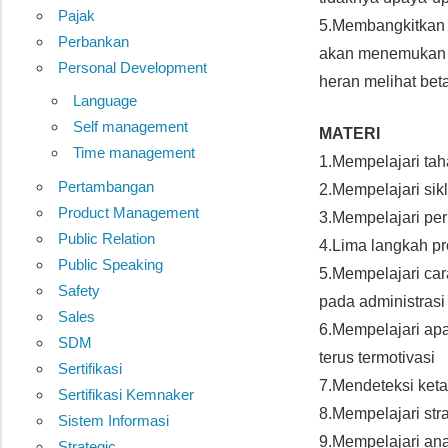
Pajak
5.Membangkitkan l
Perbankan
akan menemukan b
Personal Development
heran melihat bet
Language
Self management
MATERI
Time management
1.Mempelajari tah
Pertambangan
2.Mempelajari si
Product Management
3.Mempelajari per
Public Relation
4.Lima langkah p
Public Speaking
5.Mempelajari car
Safety
pada administrasi 
Sales
6.Mempelajari ap
SDM
terus termotivasi
Sertifikasi
7.Mendeteksi ket
Sertifikasi Kemnaker
8.Mempelajari str
Sistem Informasi
9.Mempelajari ana
Strategic