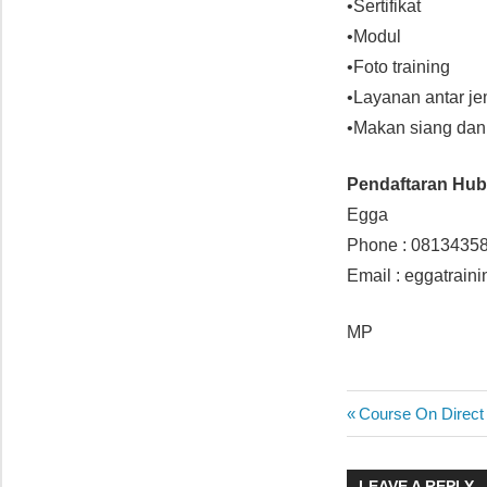
•Sertifikat
•Modul
•Foto training
•Layanan antar je
•Makan siang dan 
Pendaftaran Hu
Egga
Phone : 0813435
Email : eggatrai
MP
PELATIHAN
Post
Previous
Course On Direct
STRATEGIC
Post:
SALES
navigatio
PLANNING.
LEAVE A REPLY