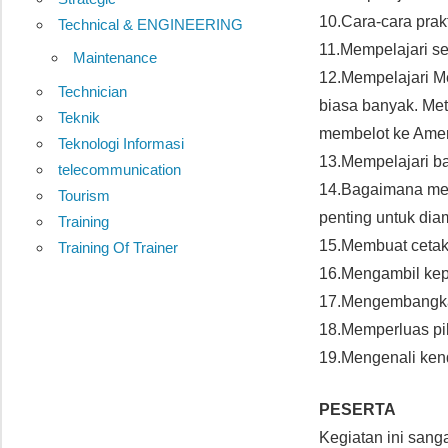
10.Cara-cara prak
Technical & ENGINEERING
11.Mempelajari se
Maintenance
12.Mempelajari Me
Technician
biasa banyak. Met
Teknik
membelot ke Ameri
Teknologi Informasi
13.Mempelajari ba
telecommunication
14.Bagaimana me
Tourism
penting untuk dia
Training
15.Membuat cetak
Training Of Trainer
16.Mengambil kepu
17.Mengembangkan
18.Memperluas pi
19.Mengenali ken
PESERTA
Kegiatan ini san