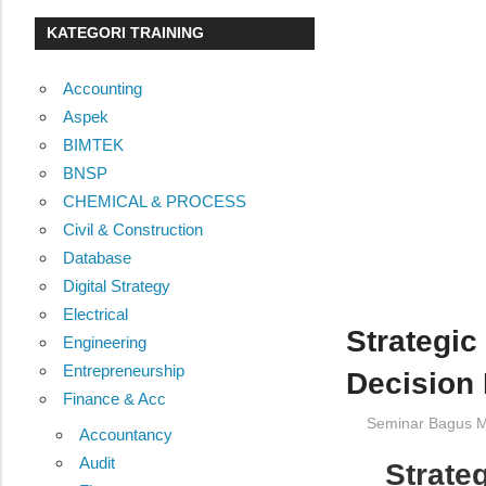
KATEGORI TRAINING
Accounting
Aspek
BIMTEK
BNSP
CHEMICAL & PROCESS
Civil & Construction
Database
Digital Strategy
Electrical
Strategic
Engineering
Entrepreneurship
Decision
Finance & Acc
31/08/2016
Seminar Bagus M
Accountancy
Audit
Strate