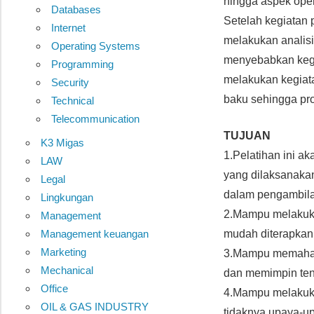
hingga aspek oper
Databases
Setelah kegiatan 
Internet
melakukan analisis
Operating Systems
menyebabkan kega
Programming
melakukan kegiata
Security
baku sehingga pro
Technical
Telecommunication
TUJUAN
K3 Migas
1.Pelatihan ini a
LAW
yang dilaksanakan
Legal
dalam pengambila
Lingkungan
2.Mampu melakukan
Management
Management keuangan
mudah diterapkan 
Marketing
3.Mampu memaham
Mechanical
dan memimpin ten
Office
4.Mampu melakukan
OIL & GAS INDUSTRY
tidaknya upaya-u