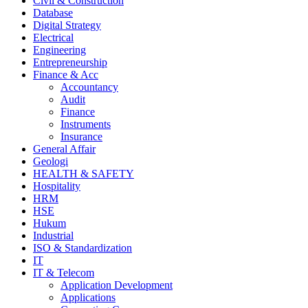
Civil & Construction
Database
Digital Strategy
Electrical
Engineering
Entrepreneurship
Finance & Acc
Accountancy
Audit
Finance
Instruments
Insurance
General Affair
Geologi
HEALTH & SAFETY
Hospitality
HRM
HSE
Hukum
Industrial
ISO & Standardization
IT
IT & Telecom
Application Development
Applications