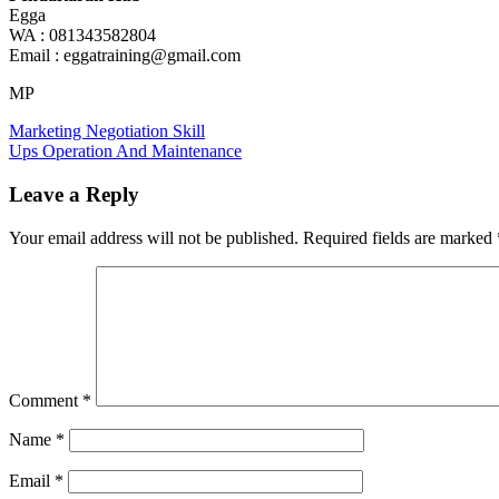
Egga
WA : 081343582804
Email : eggatraining@gmail.com
MP
Post
Previous
Pelatihan
Marketing Negotiation Skill
Post:
Next
Strategic
Ups Operation And Maintenance
navigation
Post:
Sales
Negotiation
Strategic
Leave a Reply
Sales
Negotiation
Training
Your email address will not be published.
Required fields are marked
Strategic
Sales
Negotiation
Comment
*
Name
*
Email
*