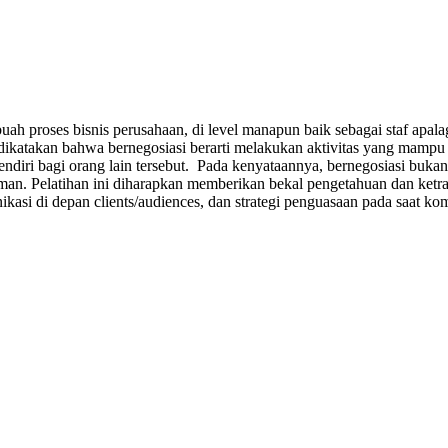
uah proses bisnis perusahaan, di level manapun baik sebagai staf ap
 dikatakan bahwa bernegosiasi berarti melakukan aktivitas yang mamp
endiri bagi orang lain tersebut. Pada kenyataannya, bernegosiasi buka
an. Pelatihan ini diharapkan memberikan bekal pengetahuan dan ketram
asi di depan clients/audiences, dan strategi penguasaan pada saat kom