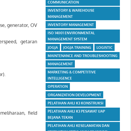
COMMUNICATION
INVENTORY & WAREHOUSE
MANAGEMENT
rse, generator, OV
INVENTORY MANAGEMENT
ISO 14001 ENVIRONMENTAL
MANAGEMENT SYSTEM
erspeed, getaran
JOGJA
JOGJA TRAINING
LOGISTIC
MAINTENANCE AND TROUBLESHOOTING
MANAGEMENT
MARKETING & COMPETITIVE
r).
INTELLIGENCE
OPERATION
ORGANIZATION DEVELOPMENT
PELATIHAN AHLI K3 KONSTRUKSI
PELATIHAN AHLI K3 PESAWAT UAP
meliharaan, field
BEJANA TEKAN
PELATIHAN AHLI KESELAMATAN DAN