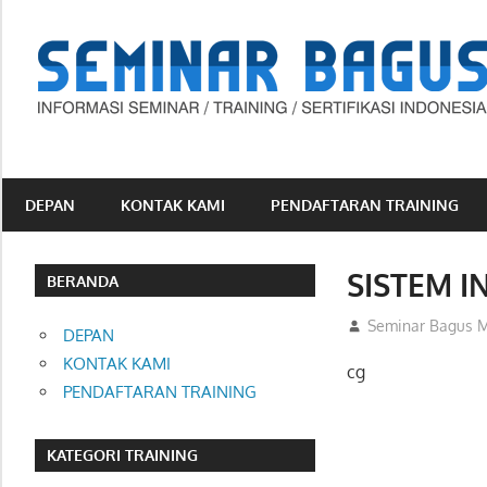
Skip
to
content
Informasi
Seminar,
Training
DEPAN
KONTAK KAMI
PENDAFTARAN TRAINING
dan
Sertifikasi
SISTEM I
Indonesia
BERANDA
28/12/2012
Seminar Bagus M
DEPAN
KONTAK KAMI
cg
PENDAFTARAN TRAINING
KATEGORI TRAINING