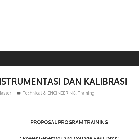
SEMINAR
BAGUS
NSTRUMENTASI DAN KALIBRASI
aster
Technical & ENGINEERING
,
Training
PROPOSAL
PROGRAM TRAINING
“
Power Generator and Voltage Regulator
”