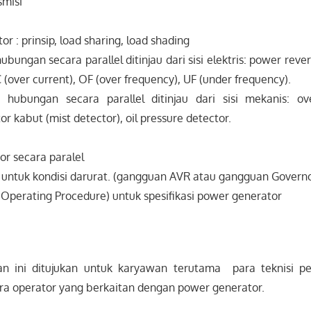
smisi
tor : prinsip, load sharing, load shading
ubungan secara parallel ditinjau dari sisi elektris: power reve
 (over current), OF (over frequency), UF (under frequency).
 hubungan secara parallel ditinjau dari sisi mekanis: ov
tor kabut (mist detector), oil pressure detector.
or secara paralel
 untuk kondisi darurat. (gangguan AVR atau gangguan Governo
Operating Procedure) untuk spesifikasi power generator
an ini ditujukan untuk karyawan terutama para teknisi pe
ara operator yang berkaitan dengan power generator.