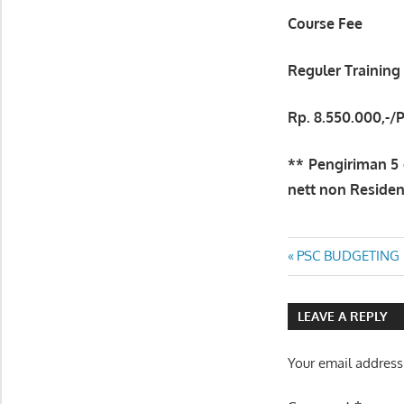
Course Fee
Reguler Training 
Rp.
8
.550.000,-/
** Pengiriman 5 
nett non Residen
SISTEM
Post
Previous
PSC BUDGETING 
INSTRUMENTASI
Post:
DAN KALIBRASI
navigatio
LEAVE A REPLY
Your email address