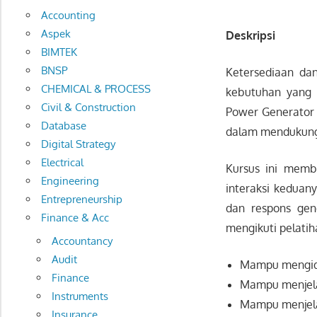
Accounting
Aspek
Deskripsi
BIMTEK
BNSP
Ketersediaan dan
CHEMICAL & PROCESS
kebutuhan yang 
Civil & Construction
Power Generator 
Database
dalam mendukung 
Digital Strategy
Electrical
Kursus ini memba
Engineering
interaksi keduan
Entrepreneurship
dan respons gen
Finance & Acc
mengikuti pelatih
Accountancy
Audit
Mampu mengide
Finance
Mampu menjela
Instruments
Mampu menjela
Insurance