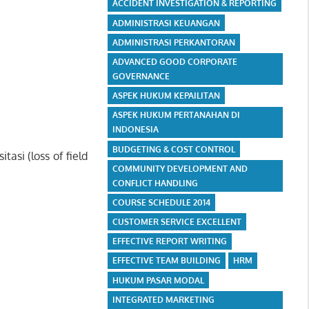
ACCIDENT INVESTIGATION & REPORTING
ADMINISTRASI KEUANGAN
ADMINISTRASI PERKANTORAN
ADVANCED GOOD CORPORATE
GOVERNANCE
ASPEK HUKUM KEPAILITAN
ASPEK HUKUM PERTANAHAN DI
INDONESIA
BUDGETING & COST CONTROL
tasi (loss of field
COMMUNITY DEVELOPMENT AND
CONFLICT HANDLING
COURSE SCHEDULE 2014
CUSTOMER SERVICE EXCELLENT
EFFECTIVE REPORT WRITING
EFFECTIVE TEAM BUILDING
HRM
HUKUM PASAR MODAL
INTEGRATED MARKETING