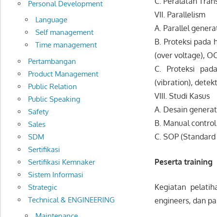
C. Peralatan Tran
Personal Development
VII. Parallelism
Language
A. Parallel genera
Self management
B. Proteksi pada h
Time management
(over voltage), OC
Pertambangan
C. Proteksi pada
Product Management
(vibration), detek
Public Relation
VIII. Studi Kasus
Public Speaking
A. Desain generat
Safety
B. Manual control
Sales
C. SOP (Standard 
SDM
Sertifikasi
Peserta training
Sertifikasi Kemnaker
Sistem Informasi
Kegiatan pelatih
Strategic
Technical & ENGINEERING
engineers, dan p
Maintenance