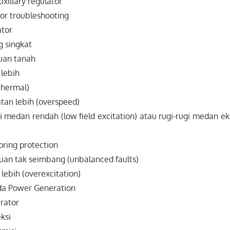
uxiliary regulator
tor troubleshooting
ator
g singkat
guan tanah
 lebih
thermal)
atan lebih (overspeed)
si medan rendah (low field excitation) atau rugi-rugi medan eksi
ring protection
uan tak seimbang (unbalanced faults)
i lebih (overexcitation)
da Power Generation
rator
ksi