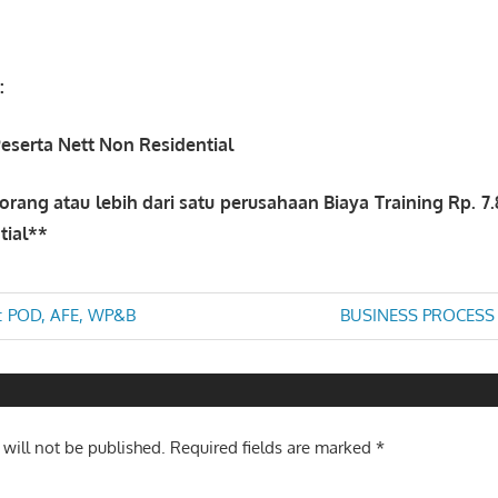
:
Peserta Nett Non Residential
orang atau lebih dari satu perusahaan Biaya Training Rp.
7
tial**
Next
: POD, AFE, WP&B
BUSINESS PROCESS
Post:
n
 will not be published.
Required fields are marked
*