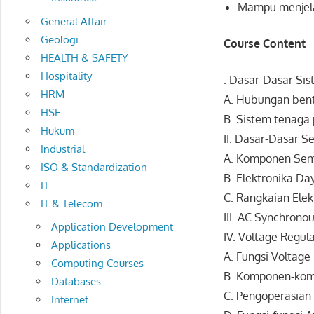
Mampu menjelas
General Affair
Geologi
Course Content
HEALTH & SAFETY
Hospitality
. Dasar-Dasar Si
HRM
A. Hubungan bent
HSE
B. Sistem tenaga p
Hukum
II. Dasar-Dasar 
Industrial
A. Komponen Sem
ISO & Standardization
B. Elektronika Da
IT
C. Rangkaian Ele
IT & Telecom
III. AC Synchrono
Application Development
IV. Voltage Regul
Applications
A. Fungsi Voltage
Computing Courses
B. Komponen-kom
Databases
C. Pengoperasian 
Internet