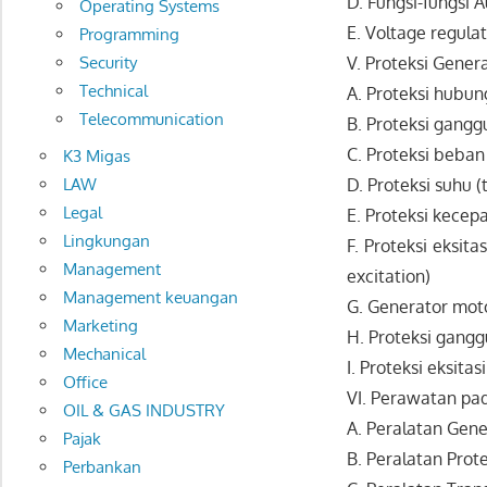
D. Fungsi-fungsi A
Operating Systems
E. Voltage regula
Programming
V. Proteksi Gener
Security
Technical
A. Proteksi hubun
Telecommunication
B. Proteksi gang
C. Proteksi beban
K3 Migas
LAW
D. Proteksi suhu (
Legal
E. Proteksi kecep
Lingkungan
F. Proteksi eksita
Management
excitation)
Management keuangan
G. Generator moto
Marketing
H. Proteksi gangg
Mechanical
I. Proteksi eksitas
Office
VI. Perawatan pa
OIL & GAS INDUSTRY
A. Peralatan Gene
Pajak
B. Peralatan Prote
Perbankan