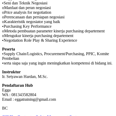
•Seni dan Teknik Negosiasi
oManfaat dan peran negosiasi
oPrice analysis for negotiation
oPerencanaan dan persiapan negosiasi
oKarakteristik negosiator yang baik
•Purchasing Key Performance
oMetoda pembuatan parameter kinerja purchasing departement
oMengukur kinerja purchasing departement
•Negotiation Role Play & Sharing Experience
Peserta
•Supply Chain/Logistics, Procurement/Purchasing, PPIC, Komite
Pembelian
•serta siapa saja yang ingin meningkatkan kompetensi di bidang ini.
Instruktur
Ir. Setyawan Hardan, M.Sc.
Pendaftaran Hub
Egga
WA : 081343582804
Email : eggatraining@gmail.com
BC