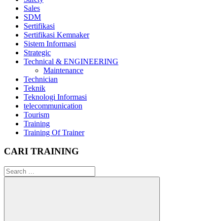
Sales
SDM
Sertifikasi
Sertifikasi Kemnaker
Sistem Informasi
Strategic
Technical & ENGINEERING
Maintenance
Technician
Teknik
Teknologi Informasi
telecommunication
Tourism
Training
Training Of Trainer
CARI TRAINING
Search
for: