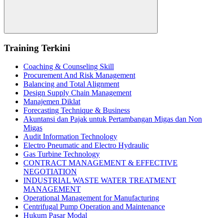
Search
Training Terkini
Coaching & Counseling Skill
Procurement And Risk Management
Balancing and Total Alignment
Design Supply Chain Management
Manajemen Diklat
Forecasting Technique & Business
Akuntansi dan Pajak untuk Pertambangan Migas dan Non
Migas
Audit Information Technology
Electro Pneumatic and Electro Hydraulic
Gas Turbine Technology
CONTRACT MANAGEMENT & EFFECTIVE
NEGOTIATION
INDUSTRIAL WASTE WATER TREATMENT
MANAGEMENT
Operational Management for Manufacturing
Centrifugal Pump Operation and Maintenance
Hukum Pasar Modal