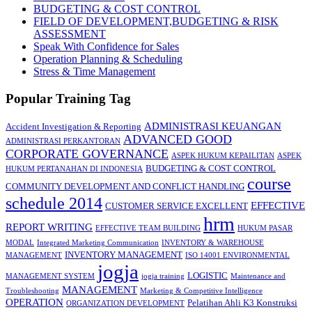
BUDGETING & COST CONTROL
FIELD OF DEVELOPMENT,BUDGETING & RISK
ASSESSMENT
Speak With Confidence for Sales
Operation Planning & Scheduling
Stress & Time Management
Popular Training Tag
ADMINISTRASI KEUANGAN
Accident Investigation & Reporting
ADVANCED GOOD
ADMINISTRASI PERKANTORAN
CORPORATE GOVERNANCE
ASPEK HUKUM KEPAILITAN
ASPEK
BUDGETING & COST CONTROL
HUKUM PERTANAHAN DI INDONESIA
course
COMMUNITY DEVELOPMENT AND CONFLICT HANDLING
schedule 2014
EFFECTIVE
CUSTOMER SERVICE EXCELLENT
hrm
REPORT WRITING
EFFECTIVE TEAM BUILDING
HUKUM PASAR
MODAL
Integrated Marketing Communication
INVENTORY & WAREHOUSE
INVENTORY MANAGEMENT
MANAGEMENT
ISO 14001 ENVIRONMENTAL
jogja
LOGISTIC
MANAGEMENT SYSTEM
jogja training
Maintenance and
MANAGEMENT
Troubleshooting
Marketing & Competitive Intelligence
OPERATION
Pelatihan Ahli K3 Konstruksi
ORGANIZATION DEVELOPMENT