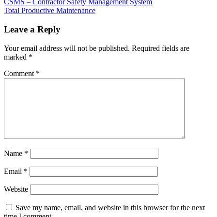
Post
Previous
Pelatihan
CSMS – Contractor Safety Management System
Post:
Next
Purchasing
Total Productive Maintenance
navigation
Post:
And
Supplier
Leave a Reply
Performance
Purchasing
And
Your email address will not be published.
Required fields are
Supplier
marked
*
Performance
Training
Purchasing
Comment
*
And
Supplier
Performance
Name
*
Email
*
Website
Save my name, email, and website in this browser for the next
time I comment.