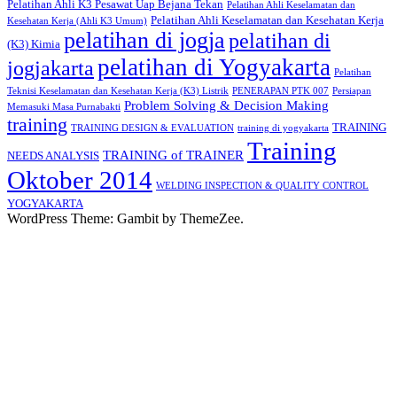
Pelatihan Ahli K3 Pesawat Uap Bejana Tekan
Pelatihan Ahli Keselamatan dan
Pelatihan Ahli Keselamatan dan Kesehatan Kerja
Kesehatan Kerja (Ahli K3 Umum)
pelatihan di jogja
pelatihan di
(K3) Kimia
pelatihan di Yogyakarta
jogjakarta
Pelatihan
Teknisi Keselamatan dan Kesehatan Kerja (K3) Listrik
PENERAPAN PTK 007
Persiapan
Problem Solving & Decision Making
Memasuki Masa Purnabakti
training
TRAINING
TRAINING DESIGN & EVALUATION
training di yogyakarta
Training
TRAINING of TRAINER
NEEDS ANALYSIS
Oktober 2014
WELDING INSPECTION & QUALITY CONTROL
YOGYAKARTA
WordPress Theme: Gambit by ThemeZee.