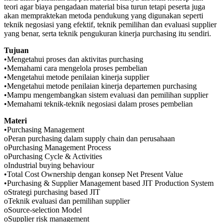
teori agar biaya pengadaan material bisa turun tetapi peserta juga
akan mempraktekan metoda pendukung yang digunakan seperti
teknik negosiasi yang efektif, teknik pemilihan dan evaluasi supplier
yang benar, serta teknik pengukuran kinerja purchasing itu sendiri.
Tujuan
•Mengetahui proses dan aktivitas purchasing
•Memahami cara mengelola proses pembelian
•Mengetahui metode penilaian kinerja supplier
•Mengetahui metode penilaian kinerja departemen purchasing
•Mampu mengembangkan sistem evaluasi dan pemilihan supplier
•Memahami teknik-teknik negosiasi dalam proses pembelian
Materi
•Purchasing Management
oPeran purchasing dalam supply chain dan perusahaan
oPurchasing Management Process
oPurchasing Cycle & Activities
oIndustrial buying behaviour
•Total Cost Ownership dengan konsep Net Present Value
•Purchasing & Supplier Management based JIT Production System
oStrategi purchasing based JIT
oTeknik evaluasi dan pemilihan supplier
oSource-selection Model
oSupplier risk management