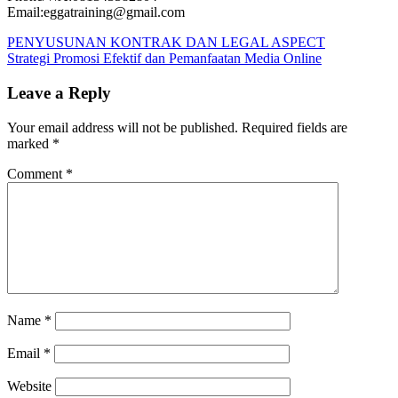
Email:eggatraining@gmail.com
Post
Previous
Pelatihan
PENYUSUNAN KONTRAK DAN LEGAL ASPECT
Post:
Next
PEMELIHARAAN
Strategi Promosi Efektif dan Pemanfaatan Media Online
navigation
Post:
JALAN
DAN
Leave a Reply
BANGUNAN
PEMELIHARAAN
JALAN
Your email address will not be published.
Required fields are
DAN
marked
*
BANGUNAN
training
PEMELIHARAAN
Comment
*
JALAN
DAN
BANGUNAN
Name
*
Email
*
Website