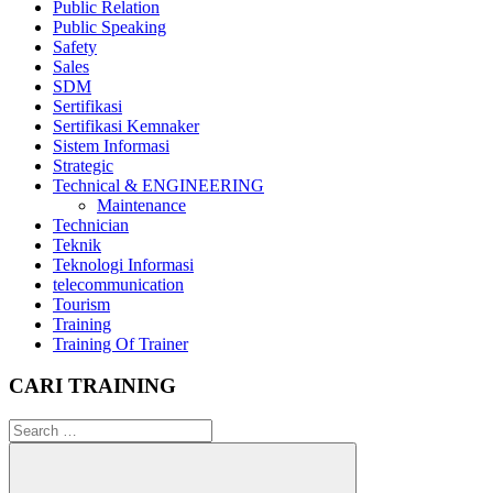
Public Relation
Public Speaking
Safety
Sales
SDM
Sertifikasi
Sertifikasi Kemnaker
Sistem Informasi
Strategic
Technical & ENGINEERING
Maintenance
Technician
Teknik
Teknologi Informasi
telecommunication
Tourism
Training
Training Of Trainer
CARI TRAINING
Search
for: