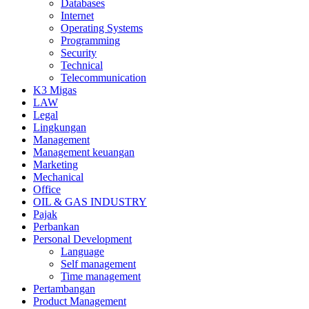
Databases
Internet
Operating Systems
Programming
Security
Technical
Telecommunication
K3 Migas
LAW
Legal
Lingkungan
Management
Management keuangan
Marketing
Mechanical
Office
OIL & GAS INDUSTRY
Pajak
Perbankan
Personal Development
Language
Self management
Time management
Pertambangan
Product Management