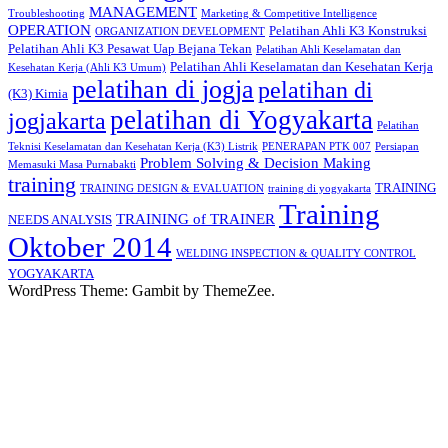
MANAGEMENT
Troubleshooting
Marketing & Competitive Intelligence
OPERATION
Pelatihan Ahli K3 Konstruksi
ORGANIZATION DEVELOPMENT
Pelatihan Ahli K3 Pesawat Uap Bejana Tekan
Pelatihan Ahli Keselamatan dan
Pelatihan Ahli Keselamatan dan Kesehatan Kerja
Kesehatan Kerja (Ahli K3 Umum)
pelatihan di jogja
pelatihan di
(K3) Kimia
pelatihan di Yogyakarta
jogjakarta
Pelatihan
Teknisi Keselamatan dan Kesehatan Kerja (K3) Listrik
PENERAPAN PTK 007
Persiapan
Problem Solving & Decision Making
Memasuki Masa Purnabakti
training
TRAINING
TRAINING DESIGN & EVALUATION
training di yogyakarta
Training
TRAINING of TRAINER
NEEDS ANALYSIS
Oktober 2014
WELDING INSPECTION & QUALITY CONTROL
YOGYAKARTA
WordPress Theme: Gambit by ThemeZee.