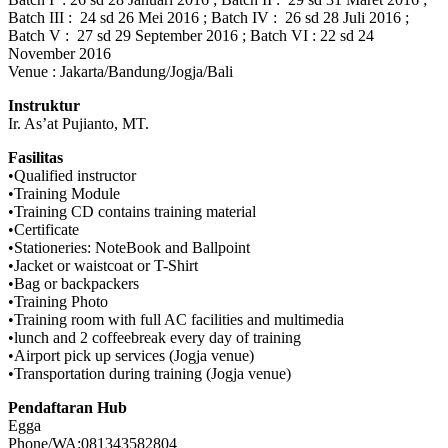
Batch III : 24 sd 26 Mei 2016 ; Batch IV : 26 sd 28 Juli 2016 ;
Batch V : 27 sd 29 September 2016 ; Batch VI : 22 sd 24
November 2016
Venue : Jakarta/Bandung/Jogja/Bali
Instruktur
Ir. As’at Pujianto, MT.
Fasilitas
•Qualified instructor
•Training Module
•Training CD contains training material
•Certificate
•Stationeries: NoteBook and Ballpoint
•Jacket or waistcoat or T-Shirt
•Bag or backpackers
•Training Photo
•Training room with full AC facilities and multimedia
•lunch and 2 coffeebreak every day of training
•Airport pick up services (Jogja venue)
•Transportation during training (Jogja venue)
Pendaftaran Hub
Egga
Phone/WA:081343582804