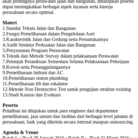
akan pentingnya perawatan jalan dan bangunan, diharapkan peserta
dapat meningkatkan berbagai aspek layanan serta kinerja
perusahaan secara optimal.
Materi
1.Standar Teknis Jalan dan Bangunan
2.Fungsi Pemeliharaan dalam Pengelolaan Aset
3.Karakteristik Jalan dan Gedung serta Peruntukannya
4.Audit Struktur Perkuatan Jalan dan Bangunan
5.Penyusunan Program Perawatan
6.Teknik dan Metode Survay dalam pelaksanaan Perawatan
7.Petunjuk Perambuan Sementara Selama Pelaksanaan Pekerjaan
8.Korosi serta Penanggulangannya
9.Pemeliharaan hidrant dan AC
10.Pemeliharaan sistem plumbing
11.Pemeliharaan lift dan eskalator
12.Metode Non Destructive Test untuk pengujian struktur existing
13.Studi Kasusu dan Evaluasi
Peserta
Pelatihan ini ditujukan untuk para engineer dari departemen
pemeliharaan, jasa umum dan fasilitas dari berbagai level jabatan di
perusahaan, baik yang dikelola secara internal maupun outsourcing.
Agenda & Venue
Batch I : 26 sd 28 Januari 2016 ; Batch II : 29 sd 31 Maret 2016 ;