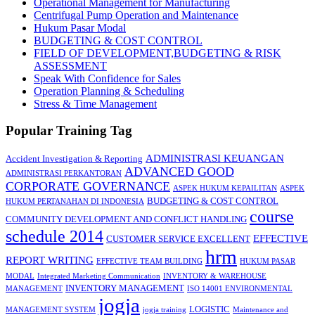
Operational Management for Manufacturing
Centrifugal Pump Operation and Maintenance
Hukum Pasar Modal
BUDGETING & COST CONTROL
FIELD OF DEVELOPMENT,BUDGETING & RISK
ASSESSMENT
Speak With Confidence for Sales
Operation Planning & Scheduling
Stress & Time Management
Popular Training Tag
ADMINISTRASI KEUANGAN
Accident Investigation & Reporting
ADVANCED GOOD
ADMINISTRASI PERKANTORAN
CORPORATE GOVERNANCE
ASPEK HUKUM KEPAILITAN
ASPEK
BUDGETING & COST CONTROL
HUKUM PERTANAHAN DI INDONESIA
course
COMMUNITY DEVELOPMENT AND CONFLICT HANDLING
schedule 2014
EFFECTIVE
CUSTOMER SERVICE EXCELLENT
hrm
REPORT WRITING
EFFECTIVE TEAM BUILDING
HUKUM PASAR
MODAL
Integrated Marketing Communication
INVENTORY & WAREHOUSE
INVENTORY MANAGEMENT
MANAGEMENT
ISO 14001 ENVIRONMENTAL
jogja
LOGISTIC
MANAGEMENT SYSTEM
jogja training
Maintenance and