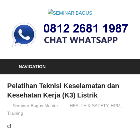
Skip
to
SEMINAR
content
Informasi
BAGUS
Seminar,
Training
dan
Sertifikasi
Indonesia
NAVIGATION
Pelatihan Teknisi Keselamatan dan
Kesehatan Kerja (K3) Listrik
04/10/2012
Seminar Bagus Master
HEALTH & SAFETY
,
HRM
,
Training
cf