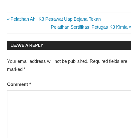
PELATIHAN
Post
Previous
Pelatihan Ahli K3 Pesawat Uap Bejana Tekan
TEKNISI
Post:
Next
Pelatihan Sertifikasi Petugas K3 Kimia
KESELAMATAN
navigation
Post:
DAN
KESEHATAN
LEAVE A REPLY
KERJA (K3)
LISTRIK
Your email address will not be published.
Required fields are
marked
*
Comment
*