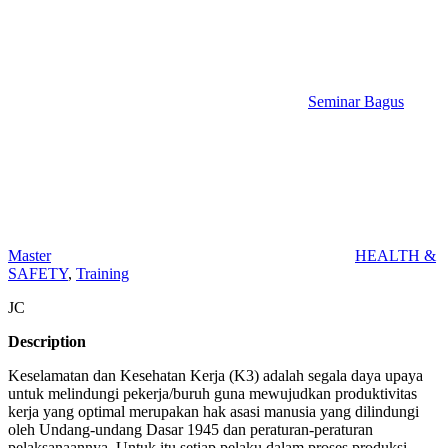
Seminar Bagus
Master
HEALTH &
SAFETY
,
Training
JC
Description
Keselamatan dan Kesehatan Kerja (K3) adalah segala daya upaya
untuk melindungi pekerja/buruh guna mewujudkan produktivitas
kerja yang optimal merupakan hak asasi manusia yang dilindungi
oleh Undang-undang Dasar 1945 dan peraturan-peraturan
pelaksanaannya. Untuk itu setiap pelaku dalam proses produksi