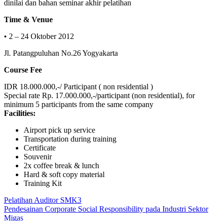
dinilai dan bahan seminar akhir pelatihan
Time & Venue
• 2 – 24 Oktober 2012
Jl. Patangpuluhan No.26 Yogyakarta
Course Fee
IDR 18.000.000,-/ Participant ( non residential )
Special rate Rp. 17.000.000,-/participant (non residential), for
minimum 5 participants from the same company
Facilities:
Airport pick up service
Transportation during training
Certificate
Souvenir
2x coffee break & lunch
Hard & soft copy material
Training Kit
Post
Previous
Pelatihan
Pelatihan Auditor SMK3
Post:
Next
Sertifikasi
Pendesainan Corporate Social Responsibility pada Industri Sektor
navigation
Post:
Ahli
Migas