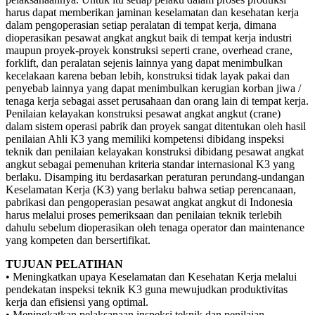
harus dapat memberikan jaminan keselamatan dan kesehatan kerja
dalam pengoperasian setiap peralatan di tempat kerja, dimana
dioperasikan pesawat angkat angkut baik di tempat kerja industri
maupun proyek-proyek konstruksi seperti crane, overhead crane,
forklift, dan peralatan sejenis lainnya yang dapat menimbulkan
kecelakaan karena beban lebih, konstruksi tidak layak pakai dan
penyebab lainnya yang dapat menimbulkan kerugian korban jiwa /
tenaga kerja sebagai asset perusahaan dan orang lain di tempat kerja.
Penilaian kelayakan konstruksi pesawat angkat angkut (crane)
dalam sistem operasi pabrik dan proyek sangat ditentukan oleh hasil
penilaian Ahli K3 yang memiliki kompetensi dibidang inspeksi
teknik dan penilaian kelayakan konstruksi dibidang pesawat angkat
angkut sebagai pemenuhan kriteria standar internasional K3 yang
berlaku. Disamping itu berdasarkan peraturan perundang-undangan
Keselamatan Kerja (K3) yang berlaku bahwa setiap perencanaan,
pabrikasi dan pengoperasian pesawat angkat angkut di Indonesia
harus melalui proses pemeriksaan dan penilaian teknik terlebih
dahulu sebelum dioperasikan oleh tenaga operator dan maintenance
yang kompeten dan bersertifikat.
TUJUAN PELATIHAN
• Meningkatkan upaya Keselamatan dan Kesehatan Kerja melalui
pendekatan inspeksi teknik K3 guna mewujudkan produktivitas
kerja dan efisiensi yang optimal.
• Meningkatkan pelaksanaan inspeksi teknik dan penilaian