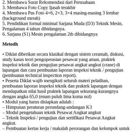
2. Membawa Surat Rekomendasi dari Perusahaan
3. Membawa Foto Copy Ijasah terakhir
4. Membawa Pas Foto 4×6, 2×3, 3×4 masing-masing 3 lembar
(background merah)
5. Pendidikan formal minimal Sarjana Muda (D3) Teknik Mesin,
Pengalaman 4 tahun dibidangnya.
6. Sarjana (S1) Mesin pengalaman 2th dibidangnya
Metodh
• Diklat diberikan secara klasikal dengan sistem ceramah, diskusi,
study kasus teori pengoperasian pesawat yang aman, praktek
inspeksi teknik dan pengujian pesawat angkat angkut (crane) di
lapangan dan cara pembuatan laporan inspeksi teknik / pengujian
(pembuatan technical inspection report).
• Peserta Diklat wajib mengikuti seluruh materi pelatihan,
pembuatan laporan inspeksi teknik dan praktek lapangan dengan
mendapatkan nilai hasil praktek lapangan sekurang-kurangnya
dengan angka 65,0 (enam puluh lima koma nol)
• Modul yang harus disiapkan adalah :
– Himpunan peraturan perundang-undangan K3
– Modul pengetahuan teknik Pesawat Angkat angkut
– Teknik Inspeksi / pengujian dan sertifikasi Pesawat Angkat
angkut.
– Pembuatan kertas kerja / makalah perorangan dan kelompok untuk