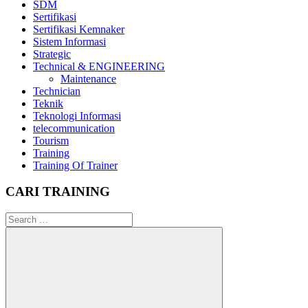
SDM
Sertifikasi
Sertifikasi Kemnaker
Sistem Informasi
Strategic
Technical & ENGINEERING
Maintenance
Technician
Teknik
Teknologi Informasi
telecommunication
Tourism
Training
Training Of Trainer
CARI TRAINING
Search
for: