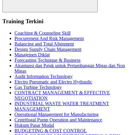
Search
Training Terkini
Coaching & Counseling Skill
Procurement And Risk Management
Balancing and Total Alignment
Design Supply Chain Management
Manajemen Diklat
Forecasting Technique & Business
Akuntansi dan Pajak untuk Pertambangan Migas dan Non
Migas
Audit Information Technology
Electro Pneumatic and Electro Hydraulic
Gas Turbine Technology
CONTRACT MANAGEMENT & EFFECTIVE
NEGOTIATION
INDUSTRIAL WASTE WATER TREATMENT
MANAGEMENT
Operational Management for Manufacturing
Centrifugal Pump Operation and Maintenance
Hukum Pasar Modal
BUDGETING & COST CONTROL