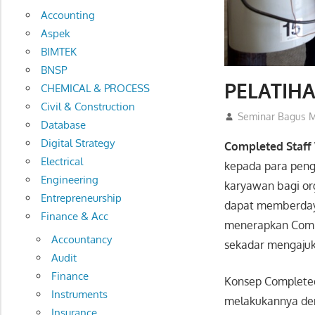
Accounting
Aspek
BIMTEK
BNSP
PELATIH
CHEMICAL & PROCESS
Civil & Construction
04/09/2025
Seminar Bagus M
Database
Digital Strategy
Completed Staf
Electrical
kepada para peng
Engineering
karyawan bagi or
Entrepreneurship
dapat memberdaya
Finance & Acc
menerapkan Compl
Accountancy
sekadar mengajuk
Audit
Finance
Konsep Completed
Instruments
melakukannya den
Insurance