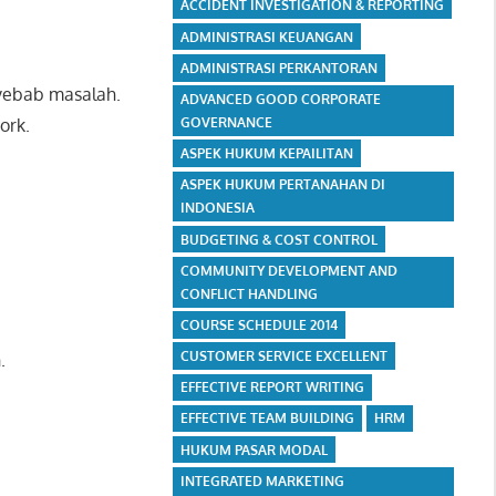
ACCIDENT INVESTIGATION & REPORTING
ADMINISTRASI KEUANGAN
ADMINISTRASI PERKANTORAN
nyebab masalah.
ADVANCED GOOD CORPORATE
GOVERNANCE
ork.
ASPEK HUKUM KEPAILITAN
ASPEK HUKUM PERTANAHAN DI
INDONESIA
BUDGETING & COST CONTROL
COMMUNITY DEVELOPMENT AND
CONFLICT HANDLING
COURSE SCHEDULE 2014
CUSTOMER SERVICE EXCELLENT
.
EFFECTIVE REPORT WRITING
EFFECTIVE TEAM BUILDING
HRM
HUKUM PASAR MODAL
INTEGRATED MARKETING