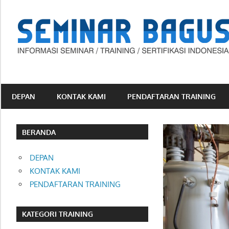
Skip
to
content
Informasi
Seminar,
Training
DEPAN
KONTAK KAMI
PENDAFTARAN TRAINING
dan
Sertifikasi
Indonesia
BERANDA
DEPAN
KONTAK KAMI
PENDAFTARAN TRAINING
KATEGORI TRAINING