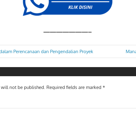
———————–
Next
t dalam Perencanaan dan Pengendalian Proyek
Mana
Post:
n
 will not be published.
Required fields are marked
*