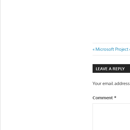
COMPLETED
Post
Previous
Microsoft Projec
STAFF
Post:
WORK
navigatio
LEAVE A REPLY
Your email address
Comment
*