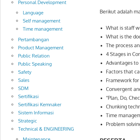
Personal Development
Berikut adalah ma
Language
Self management
What is staff 
Time management
What is the do
Pertambangan
The process an
Product Management
4 Stages in Co
Public Relation
Advantages to
Public Speaking
Factors that c
Safety
Sales
Framework for 
SDM
Convergent and
Sertifikasi
“Plan, Do, Che
Sertifikasi Kemnaker
Chunking techn
Sistem Informasi
Time managemen
Strategic
Problem solvin
Technical & ENGINEERING
Maintenance