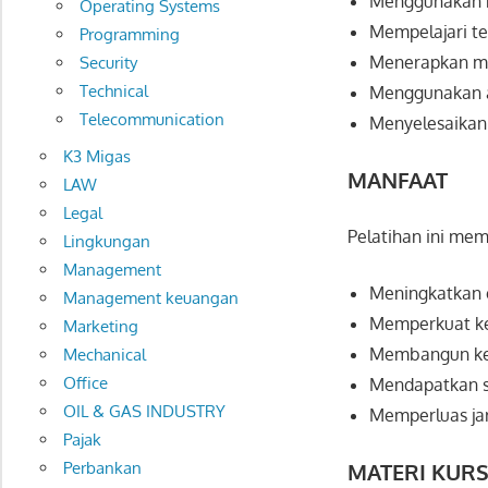
Menggunakan mo
Operating Systems
Mempelajari t
Programming
Menerapkan man
Security
Technical
Menggunakan al
Telecommunication
Menyelesaikan 
K3 Migas
MANFAAT
LAW
Legal
Pelatihan ini mem
Lingkungan
Management
Meningkatkan ef
Management keuangan
Memperkuat ke
Marketing
Membangun kep
Mechanical
Office
Mendapatkan se
OIL & GAS INDUSTRY
Memperluas jar
Pajak
Perbankan
MATERI KUR