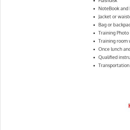
Flashdisk
NoteBook and 
Jacket or waist
Bag or backpa
Training Photo
Training room w
Once lunch and
Qualified instr
Transportation 