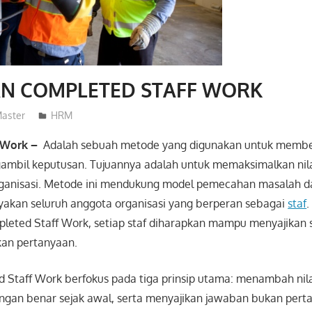
AN COMPLETED STAFF WORK
aster
HRM
f Work –
Adalah sebuah metode yang digunakan untuk member
ambil keputusan. Tujuannya adalah untuk memaksimalkan nila
ganisasi. Metode ini mendukung model pemecahan masalah da
kan seluruh anggota organisasi yang berperan sebagai
staf
eted Staff Work, setiap staf diharapkan mampu menyajikan s
an pertanyaan.
 Staff Work berfokus pada tiga prinsip utama: menambah nila
gan benar sejak awal, serta menyajikan jawaban bukan pert