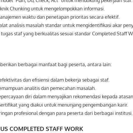
del “Plan, Do, Check, Act” untuk mendukung pekerjaan staf.
eknik Chunking untuk mengelompokkan informasi.
ajemen waktu dan penetapan prioritas secara efektif.
at analisis masalah standar untuk mengidentifikasi akar pe
tugas staf yang berkualitas sesuai standar Completed Staff W
berikan berbagai manfaat bagi peserta, antara lain:
ektivitas dan efisiensi dalam bekerja sebagai staf.
mampuan analitis dan pemecahan masalah.
ercayaan diri dalam menyajikan rekomendasi kepada atasan
rtifikat yang diakui untuk menunjang pengembangan karir.
ingan profesional dengan para peserta dari berbagai institusi.
SUS COMPLETED STAFF WORK