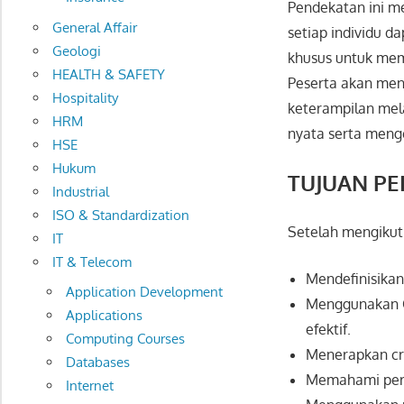
Pendekatan ini me
General Affair
setiap individu d
Geologi
khusus untuk mem
HEALTH & SAFETY
Peserta akan men
Hospitality
keterampilan mela
HRM
nyata serta meng
HSE
Hukum
TUJUAN P
Industrial
ISO & Standardization
Setelah mengikuti
IT
IT & Telecom
Mendefinisikan
Application Development
Menggunakan C
Applications
efektif.
Computing Courses
Menerapkan cri
Databases
Memahami perbe
Internet