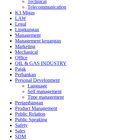
Technical
Telecommunication
K3 Migas
LAW
Legal
Lingkungan
Management
Management keuangan
Marketing
Mechanical
Office
OIL & GAS INDUSTRY
Pajak
Perbankan
Personal Development
Language
Self management
Time management
Pertambangan
Product Management
Public Relation
Public Speaking
Safety
Sales
SDM