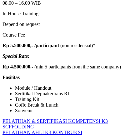
08.00 – 16.00 WIB
In House Training:
Depend on request
Course Fee
Rp 5.500.000,-
/participant
(non residensial)*
Special Rate:
Rp 4.500.000,-
(min 5 participants from the same company)
Fasilitas
Module / Handout
Sertifikat Depnakertrans RI
Training Kit
Coffe Break & Lunch
Souvenir
Post
Previous
PELATIHAN
PELATIHAN & SERTIFIKASI KOMPETENSI K3
Post:
AUDITOR
SCFFOLDING
navigation
Next
SMK3
PELATIHAN AHLI K3 KONTRUKSI
Post: