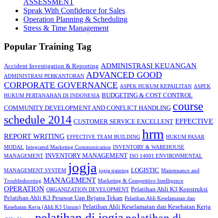
ASSESSMENT
Speak With Confidence for Sales
Operation Planning & Scheduling
Stress & Time Management
Popular Training Tag
ADMINISTRASI KEUANGAN
Accident Investigation & Reporting
ADVANCED GOOD
ADMINISTRASI PERKANTORAN
CORPORATE GOVERNANCE
ASPEK HUKUM KEPAILITAN
ASPEK
BUDGETING & COST CONTROL
HUKUM PERTANAHAN DI INDONESIA
course
COMMUNITY DEVELOPMENT AND CONFLICT HANDLING
schedule 2014
EFFECTIVE
CUSTOMER SERVICE EXCELLENT
hrm
REPORT WRITING
EFFECTIVE TEAM BUILDING
HUKUM PASAR
MODAL
Integrated Marketing Communication
INVENTORY & WAREHOUSE
INVENTORY MANAGEMENT
MANAGEMENT
ISO 14001 ENVIRONMENTAL
jogja
LOGISTIC
MANAGEMENT SYSTEM
jogja training
Maintenance and
MANAGEMENT
Troubleshooting
Marketing & Competitive Intelligence
OPERATION
Pelatihan Ahli K3 Konstruksi
ORGANIZATION DEVELOPMENT
Pelatihan Ahli K3 Pesawat Uap Bejana Tekan
Pelatihan Ahli Keselamatan dan
Pelatihan Ahli Keselamatan dan Kesehatan Kerja
Kesehatan Kerja (Ahli K3 Umum)
pelatihan di jogja
pelatihan di