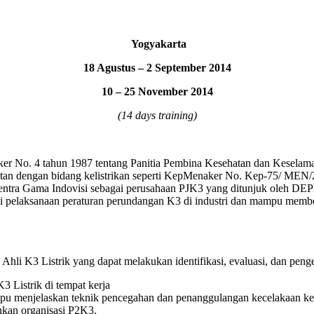
Yogyakarta
18 Agustus – 2 September 2014
10 – 25 November 2014
(14 days training)
ker No. 4 tahun 1987 tentang Panitia Pembina Kesehatan dan Kesela
tan dengan bidang kelistrikan seperti KepMenaker No. Kep-75/ MEN
 Centra Gama Indovisi sebagai perusahaan PJK3 yang ditunjuk oleh
i pelaksanaan peraturan perundangan K3 di industri dan mampu membe
Ahli K3 Listrik yang dapat melakukan identifikasi, evaluasi, dan peng
Listrik di tempat kerja
menjelaskan teknik pencegahan dan penanggulangan kecelakaan kerja,
nkan organisasi P2K3.