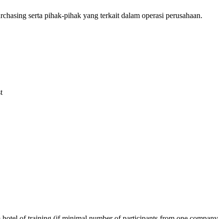
chasing serta pihak-pihak yang terkait dalam operasi perusahaan.
t
om hotel of training (if minimal number of participants from one company