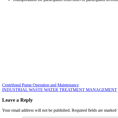
Post
Previous
OPERATIONAL
Centrifugal Pump Operation and Maintenance
Post:
Next
MANAGEMENT
INDUSTRIAL WASTE WATER TREATMENT MANAGEMENT
navigation
Post:
FOR
MANUFACTURING
Leave a Reply
Your email address will not be published.
Required fields are marked