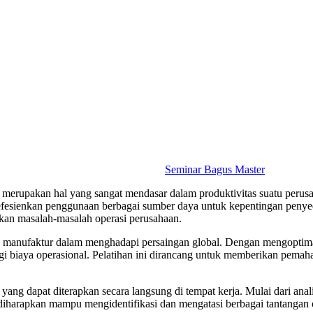
Seminar Bagus Master
n merupakan hal yang sangat mendasar dalam produktivitas suatu peru
efesienkan penggunaan berbagai sumber daya untuk kepentingan penyed
an masalah-masalah operasi perusahaan.
n manufaktur dalam menghadapi persaingan global. Dengan mengoptima
gi biaya operasional. Pelatihan ini dirancang untuk memberikan pema
yang dapat diterapkan secara langsung di tempat kerja. Mulai dari ana
a diharapkan mampu mengidentifikasi dan mengatasi berbagai tantangan 