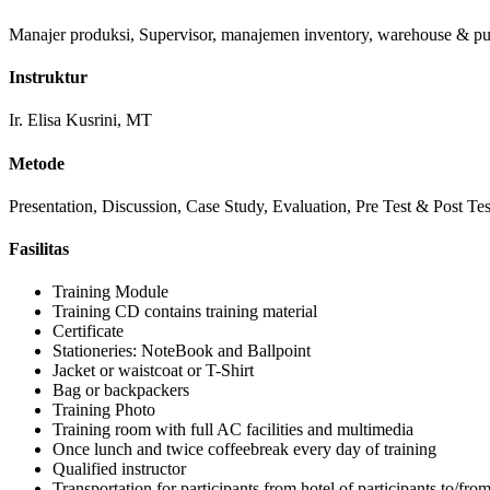
Manajer produksi, Supervisor, manajemen inventory, warehouse & pur
Instruktur
Ir. Elisa Kusrini, MT
Metode
Presentation, Discussion, Case Study, Evaluation, Pre Test & Post Tes
Fasilitas
Training Module
Training CD contains training material
Certificate
Stationeries: NoteBook and Ballpoint
Jacket or waistcoat or T-Shirt
Bag or backpackers
Training Photo
Training room with full AC facilities and multimedia
Once lunch and twice coffeebreak every day of training
Qualified instructor
Transportation for participants from hotel of participants to/fr