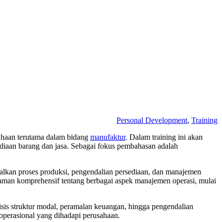
Personal Development
,
Training
sahaan terutama dalam bidang
manufaktur
. Dalam training ini akan
iaan barang dan jasa. Sebagai fokus pembahasan adalah
lkan proses produksi, pengendalian persediaan, dan manajemen
haman komprehensif tentang berbagai aspek manajemen operasi, mulai
lisis struktur modal, peramalan keuangan, hingga pengendalian
operasional yang dihadapi perusahaan.