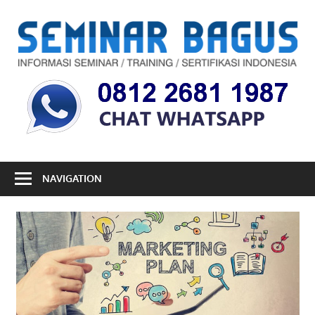
Skip
to
S
content
B
Informasi
Seminar,
Training
dan
Sertifikasi
Indonesia
NAVIGATION