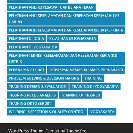
PELATIHAN AHLI K3 PESAWAT UAP BEJANA TEKAN
PELATIHAN AHLI KESELAMATAN DAN KESEHATAN KERJA (AHLI K3
UMUM)
PELATIHAN AHLI KESELAMATAN DAN KESEHATAN KERJA (K3) KIMIA
PELATIHAN DI JOGJA
PELATIHAN DI JOGJAKARTA
PELATIHAN DI YOGYAKARTA
PELATIHAN TEKNISI KESELAMATAN DAN KESEHATAN KERJA (K3)
LISTRIK
PENERAPAN PTK 007
PERSIAPAN MEMASUKI MASA PURNABAKTI
PROBLEM SOLVING & DECISION MAKING
TRAINING
TRAINING DESIGN & EVALUATION
TRAINING DI YOGYAKARTA
TRAINING NEEDS ANALYSIS
TRAINING OF TRAINER
TRAINING OKTOBER 2014
WELDING INSPECTION & QUALITY CONTROL
YOGYAKARTA
WordPress Theme: Gambit by ThemeZee.