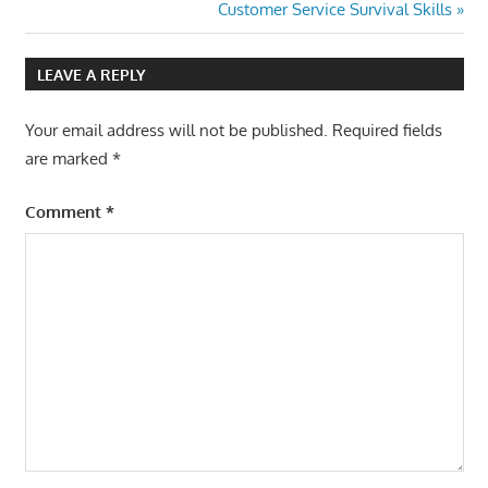
Post:
Next
Customer Service Survival Skills
PLAN
navigation
Post:
PELATIHAN
MANAGING
LEAVE A REPLY
MARKETING
PLAN
Your email address will not be published.
Required fields
TRAINING
are marked
*
MANAGING
MARKETING
Comment
*
PLAN