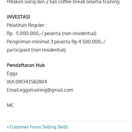
•Makan siang dan 2 kali coffee break selama training
INVESTASI
Pelatihan Reguler :
Rp. 5.000.000,-/ peserta (non residential)
Pengiriman minimal 3 peserta Rp 4.500.000,-/
participant (non residential)
Pendaftaran Hub
Egga
WA:081343582804
Email:eggatraining@gmail.com
MC
MANAGING
Post
Previous
Customer Focus Selling Skills
MARKETING