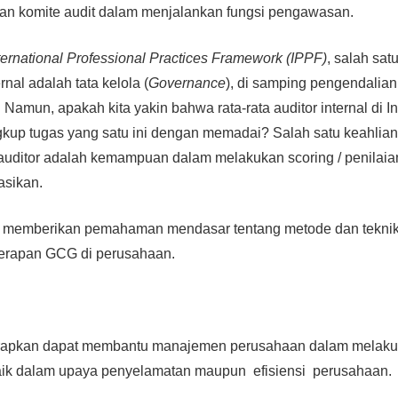
an komite audit dalam menjalankan fungsi pengawasan.
ternational Professional Practices Framework (
IPPF)
, salah sat
ernal adalah tata kelola (
Governance
), di samping pengendalian
 Namun, apakah kita yakin bahwa rata-rata auditor internal di I
gkup tugas yang satu ini dengan memadai? Salah satu keahlia
a auditor adalah kemampuan dalam melakukan scoring / penila
asikan.
an memberikan pemahaman mendasar tentang metode dan tekni
nerapan GCG di perusahaan.
harapkan dapat membantu manajemen perusahaan dalam melak
aik dalam upaya penyelamatan maupun efisiensi perusahaan.