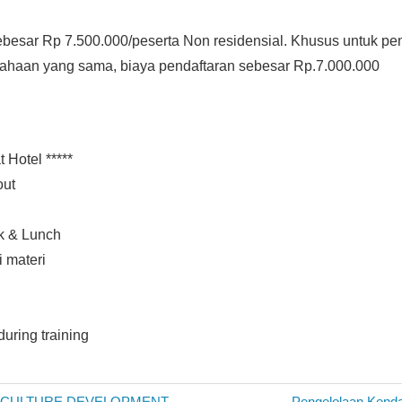
ebesar Rp 7.500.000/peserta Non residensial. Khusus untuk pe
sahaan yang sama, biaya pendaftaran sebesar Rp.7.000.000
 Hotel *****
out
k & Lunch
i materi
during training
Next
 CULTURE DEVELOPMENT
Pengelolaan Kend