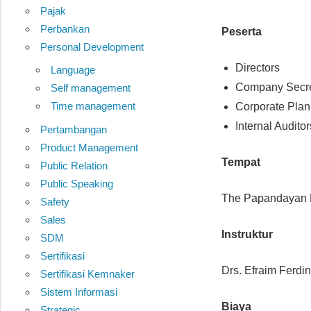
Pajak
Perbankan
Peserta
Personal Development
Directors
Language
Company Secre
Self management
Time management
Corporate Plan
Internal Auditor
Pertambangan
Product Management
Tempat
Public Relation
Public Speaking
The Papandayan Ho
Safety
Sales
Instruktur
SDM
Sertifikasi
Drs. Efraim Ferdina
Sertifikasi Kemnaker
Sistem Informasi
Biaya
Strategic