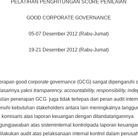
PELATIHAN PENGHITUNGAN SCORE PENILAIAN
GOOD CORPORATE GOVERNANCE
05-07 Desember 2012 (Rabu-Jumat)
19-21 Desember 2012 (Rabu-Jumat)
rapan good corporate governance (GCG) sangat dipengaruhi ol
dasarinya yakni
transparency, accountability, responsibility, in
lan penerapan GCG juga tidak terlepas dari peran audit intern
hi kebutuhan stakeholders antara lain meningkatnya tangg
n komisaris atas laporan keuangan dengan ditandatanganinya
ggungjawaban atas sisteminternal kontrolpada laporan keuanga
ilakukan audit atas pelaksanaan internal kontrol dalam perus