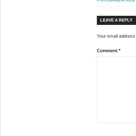
Post
CORPORATE
Post:
GOVERNANCE
navigatio
LEAVE A REPLY
Your email address w
Comment
*