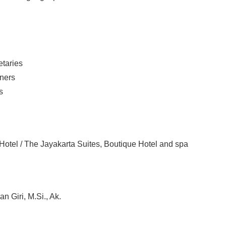
taries
ners
s
tel / The Jayakarta Suites, Boutique Hotel and spa
n Giri, M.Si., Ak.