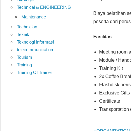
Technical & ENGINEERING
Biaya pelatihan s
Maintenance
peserta dari peru
Technician
Teknik
Fasilitas
Teknologi Informasi
telecommunication
Meeting room at
Tourism
Module / Hand
Training
Training Kit
Training Of Trainer
2x Coffee Brea
Flashdisk beris
Exclusive Gifts
Certificate
Transportation 
GOOD
Previous
ORGANIZATION