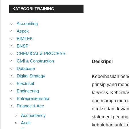
KATEGORI TRAINING
Accounting
Aspek
BIMTEK
BNSP
CHEMICAL & PROCESS
Civil & Construction
Deskripsi
Database
Digital Strategy
Keberhasilan pene
Electrical
prinsip yang men
Engineering
fairness.
Keberhasi
Entrepreneurship
dan mampu memenu
Finance & Acc
direksi dan dewa
Accountancy
statement pertan
Audit
kebutuhan untuk d