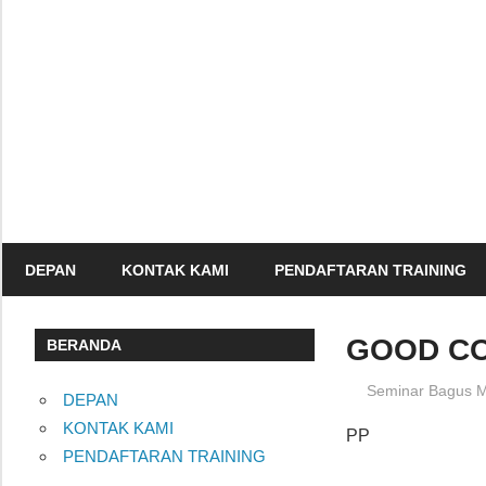
Skip
to
content
Informasi
Seminar,
Training
dan
Sertifikasi
DEPAN
KONTAK KAMI
PENDAFTARAN TRAINING
Indonesia
GOOD C
BERANDA
19/09/2012
Seminar Bagus M
DEPAN
KONTAK KAMI
PP
PENDAFTARAN TRAINING