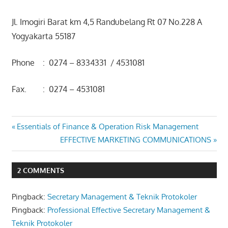
Jl. Imogiri Barat km 4,5 Randubelang Rt 07 No.228 A
Yogyakarta 55187
Phone : 0274 – 8334331 / 4531081
Fax. : 0274 – 4531081
ESSENTIAL SKILL
Post
Previous
Essentials of Finance & Operation Risk Management
FOR SECRETARY
Post:
Next
EFFECTIVE MARKETING COMMUNICATIONS
AND
navigation
Post:
ADMINISTRATION
PROFESSIONAL
2 COMMENTS
Pingback:
Secretary Management & Teknik Protokoler
Pingback:
Professional Effective Secretary Management &
Teknik Protokoler