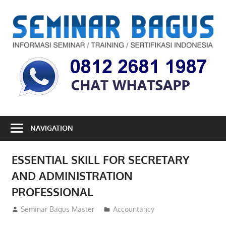
Skip
to
S
content
B
Informasi
Seminar,
Training
dan
Sertifikasi
Indonesia
NAVIGATION
ESSENTIAL SKILL FOR SECRETARY
AND ADMINISTRATION
PROFESSIONAL
28/08/2012
Seminar Bagus Master
Accountancy