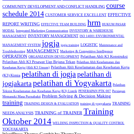
course
COMMUNITY DEVELOPMENT AND CONFLICT HANDLING
schedule 2014
EFFECTIVE
CUSTOMER SERVICE EXCELLENT
hrm
REPORT WRITING
EFFECTIVE TEAM BUILDING
HUKUM PASAR
MODAL
Integrated Marketing Communication
INVENTORY & WAREHOUSE
INVENTORY MANAGEMENT
MANAGEMENT
ISO 14001 ENVIRONMENTAL
jogja
LOGISTIC
MANAGEMENT SYSTEM
jogja training
Maintenance and
MANAGEMENT
Troubleshooting
Marketing & Competitive Intelligence
OPERATION
Pelatihan Ahli K3 Konstruksi
ORGANIZATION DEVELOPMENT
Pelatihan Ahli K3 Pesawat Uap Bejana Tekan
Pelatihan Ahli Keselamatan dan
Pelatihan Ahli Keselamatan dan Kesehatan Kerja
Kesehatan Kerja (Ahli K3 Umum)
pelatihan di jogja
pelatihan di
(K3) Kimia
pelatihan di Yogyakarta
jogjakarta
Pelatihan
Teknisi Keselamatan dan Kesehatan Kerja (K3) Listrik
PENERAPAN PTK 007
Persiapan
Problem Solving & Decision Making
Memasuki Masa Purnabakti
training
TRAINING
TRAINING DESIGN & EVALUATION
training di yogyakarta
Training
TRAINING of TRAINER
NEEDS ANALYSIS
Oktober 2014
WELDING INSPECTION & QUALITY CONTROL
YOGYAKARTA