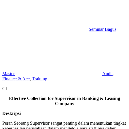
Seminar Bagus
Master
Audit
,
Finance & Acc
,
Training
CI
Effective Collection for Supervisor in Banking & Leasing
Company
Deskripsi
Peran Seorang Supervisor sangat penting dalam menentukan tingkat
keberhasilan perusahaan dalam mengelola para staff nya dalam