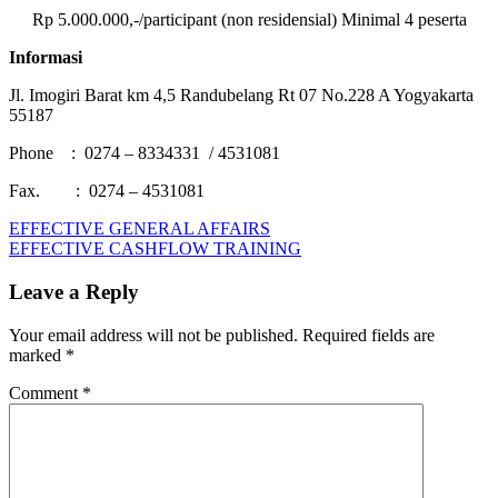
Rp 5.000.000,-/participant (non residensial) Minimal 4 peserta
Informasi
Jl. Imogiri Barat km 4,5 Randubelang Rt 07 No.228 A Yogyakarta
55187
Phone : 0274 – 8334331 / 4531081
Fax. : 0274 – 4531081
Post
Previous
Effective
EFFECTIVE GENERAL AFFAIRS
Post:
Next
Collection
EFFECTIVE CASHFLOW TRAINING
navigation
Post:
for
Supervisor
Leave a Reply
in
Banking
Your email address will not be published.
Required fields are
&
marked
*
Leasing
Company
Comment
*