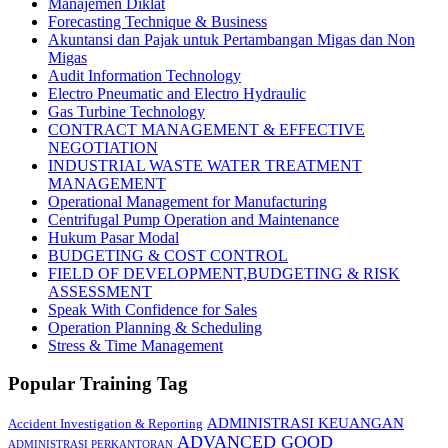
Manajemen Diklat
Forecasting Technique & Business
Akuntansi dan Pajak untuk Pertambangan Migas dan Non
Migas
Audit Information Technology
Electro Pneumatic and Electro Hydraulic
Gas Turbine Technology
CONTRACT MANAGEMENT & EFFECTIVE
NEGOTIATION
INDUSTRIAL WASTE WATER TREATMENT
MANAGEMENT
Operational Management for Manufacturing
Centrifugal Pump Operation and Maintenance
Hukum Pasar Modal
BUDGETING & COST CONTROL
FIELD OF DEVELOPMENT,BUDGETING & RISK
ASSESSMENT
Speak With Confidence for Sales
Operation Planning & Scheduling
Stress & Time Management
Popular Training Tag
ADMINISTRASI KEUANGAN
Accident Investigation & Reporting
ADVANCED GOOD
ADMINISTRASI PERKANTORAN