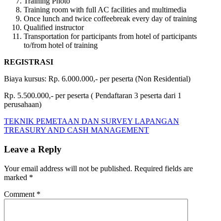
Training Photo
Training room with full AC facilities and multimedia
Once lunch and twice coffeebreak every day of training
Qualified instructor
Transportation for participants from hotel of participants
to/from hotel of training
REGISTRASI
Biaya kursus: Rp. 6.000.000,- per peserta (Non Residential)
Rp. 5.500.000,- per peserta ( Pendaftaran 3 peserta dari 1
perusahaan)
Post
Previous
EFFECTIVE
TEKNIK PEMETAAN DAN SURVEY LAPANGAN
Post:
Next
BUDGETING
TREASURY AND CASH MANAGEMENT
navigation
Post:
&
COST
Leave a Reply
CONTROL
Your email address will not be published.
Required fields are
marked
*
Comment
*