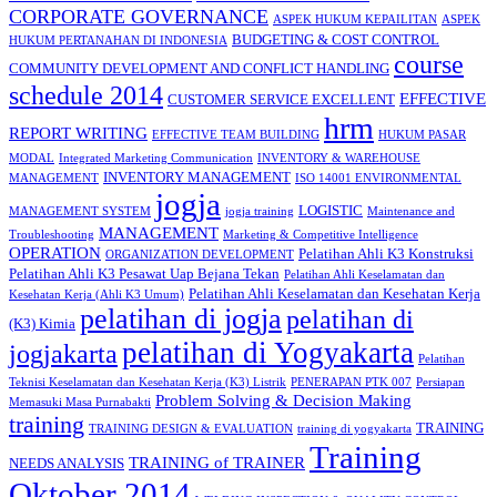
CORPORATE GOVERNANCE
ASPEK HUKUM KEPAILITAN
ASPEK
BUDGETING & COST CONTROL
HUKUM PERTANAHAN DI INDONESIA
course
COMMUNITY DEVELOPMENT AND CONFLICT HANDLING
schedule 2014
EFFECTIVE
CUSTOMER SERVICE EXCELLENT
hrm
REPORT WRITING
EFFECTIVE TEAM BUILDING
HUKUM PASAR
MODAL
Integrated Marketing Communication
INVENTORY & WAREHOUSE
INVENTORY MANAGEMENT
MANAGEMENT
ISO 14001 ENVIRONMENTAL
jogja
LOGISTIC
MANAGEMENT SYSTEM
jogja training
Maintenance and
MANAGEMENT
Troubleshooting
Marketing & Competitive Intelligence
OPERATION
Pelatihan Ahli K3 Konstruksi
ORGANIZATION DEVELOPMENT
Pelatihan Ahli K3 Pesawat Uap Bejana Tekan
Pelatihan Ahli Keselamatan dan
Pelatihan Ahli Keselamatan dan Kesehatan Kerja
Kesehatan Kerja (Ahli K3 Umum)
pelatihan di jogja
pelatihan di
(K3) Kimia
pelatihan di Yogyakarta
jogjakarta
Pelatihan
Teknisi Keselamatan dan Kesehatan Kerja (K3) Listrik
PENERAPAN PTK 007
Persiapan
Problem Solving & Decision Making
Memasuki Masa Purnabakti
training
TRAINING
TRAINING DESIGN & EVALUATION
training di yogyakarta
Training
TRAINING of TRAINER
NEEDS ANALYSIS
Oktober 2014