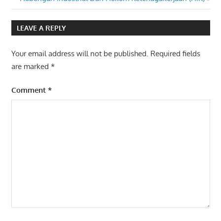
navigation
CONTRACT
Post:
MANAGEMENT
AND LEGAL
LEAVE A REPLY
ASPECT
Your email address will not be published.
Required fields
are marked
*
Comment
*