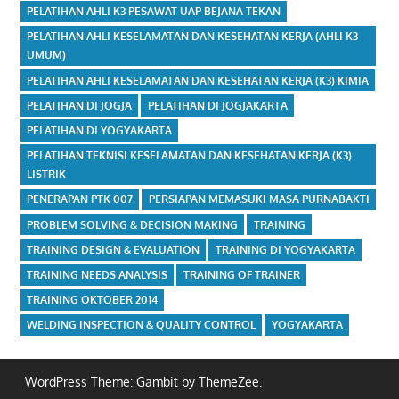
PELATIHAN AHLI K3 PESAWAT UAP BEJANA TEKAN
PELATIHAN AHLI KESELAMATAN DAN KESEHATAN KERJA (AHLI K3
UMUM)
PELATIHAN AHLI KESELAMATAN DAN KESEHATAN KERJA (K3) KIMIA
PELATIHAN DI JOGJA
PELATIHAN DI JOGJAKARTA
PELATIHAN DI YOGYAKARTA
PELATIHAN TEKNISI KESELAMATAN DAN KESEHATAN KERJA (K3)
LISTRIK
PENERAPAN PTK 007
PERSIAPAN MEMASUKI MASA PURNABAKTI
PROBLEM SOLVING & DECISION MAKING
TRAINING
TRAINING DESIGN & EVALUATION
TRAINING DI YOGYAKARTA
TRAINING NEEDS ANALYSIS
TRAINING OF TRAINER
TRAINING OKTOBER 2014
WELDING INSPECTION & QUALITY CONTROL
YOGYAKARTA
WordPress Theme: Gambit by ThemeZee.