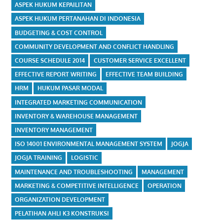
ASPEK HUKUM KEPAILITAN
ASPEK HUKUM PERTANAHAN DI INDONESIA
BUDGETING & COST CONTROL
COMMUNITY DEVELOPMENT AND CONFLICT HANDLING
COURSE SCHEDULE 2014
CUSTOMER SERVICE EXCELLENT
EFFECTIVE REPORT WRITING
EFFECTIVE TEAM BUILDING
HRM
HUKUM PASAR MODAL
INTEGRATED MARKETING COMMUNICATION
INVENTORY & WAREHOUSE MANAGEMENT
INVENTORY MANAGEMENT
ISO 14001 ENVIRONMENTAL MANAGEMENT SYSTEM
JOGJA
JOGJA TRAINING
LOGISTIC
MAINTENANCE AND TROUBLESHOOTING
MANAGEMENT
MARKETING & COMPETITIVE INTELLIGENCE
OPERATION
ORGANIZATION DEVELOPMENT
PELATIHAN AHLI K3 KONSTRUKSI