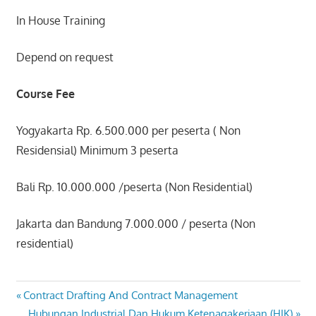
In House Training
Depend on request
Course Fee
Yogyakarta Rp. 6.500.000 per peserta ( Non
Residensial) Minimum 3 peserta
Bali Rp. 10.000.000 /peserta (Non Residential)
Jakarta dan Bandung 7.000.000 / peserta (Non
residential)
CONTRACT
Post
Previous
Contract Drafting And Contract Management
DRAFTING
Post:
Next
Hubungan Industrial Dan Hukum Ketenagakerjaan (HIK)