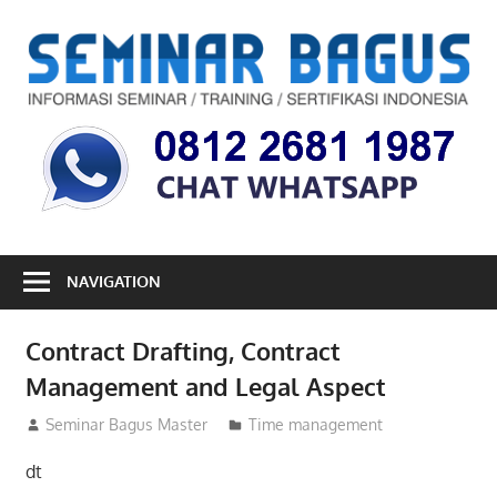
Skip
to
S
content
B
Informasi
Seminar,
Training
dan
Sertifikasi
Indonesia
NAVIGATION
Contract Drafting, Contract
Management and Legal Aspect
07/09/2012
Seminar Bagus Master
Time management
dt