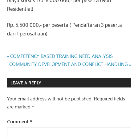
Biaya kursus: Rp. 6.000.000,- per peserta (Non
Residential)
Rp. 5.500.000,- per peserta ( Pendaftaran 3 peserta
dari 1 perusahaan)
COMPENSATION
Post
Previous
COMPETENCY BASED TRAINING NEED ANALYSIS
& BENEFITS
Next
Post:
COMMUNITY DEVELOPMENT AND CONFLICT HANDLING
STRATEGY
navigation
Post:
LEAVE A REPLY
Your email address will not be published.
Required fields
are marked
*
Comment
*