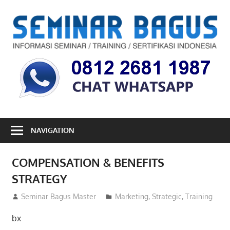
Skip
to
S
content
B
Informasi
Seminar,
Training
dan
Sertifikasi
Indonesia
NAVIGATION
COMPENSATION & BENEFITS
STRATEGY
26/12/2012
Seminar Bagus Master
Marketing
,
Strategic
,
Training
bx