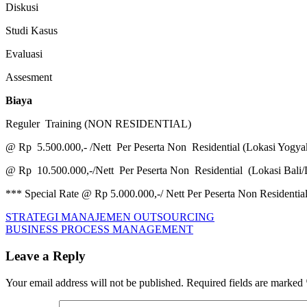
Diskusi
Studi Kasus
Evaluasi
Assesment
Biaya
Reguler Training (NON RESIDENTIAL)
@ Rp 5.500.000,- /Nett Per Peserta Non Residential (Lokasi Yogya
@ Rp 10.500.000,-/Nett Per Peserta Non Residential (Lokasi Bali
*** Special Rate @ Rp 5.000.000,-/ Nett Per Peserta Non Residentia
Post
Previous
BUSINESS
STRATEGI MANAJEMEN OUTSOURCING
Post:
Next
PROCESS
BUSINESS PROCESS MANAGEMENT
navigation
Post:
REENGINEERING
Leave a Reply
Your email address will not be published.
Required fields are marked