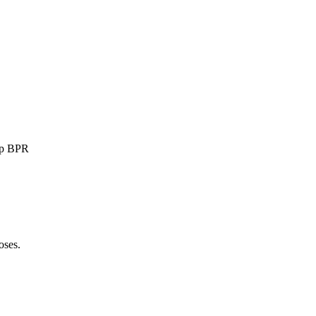
ep BPR
oses.