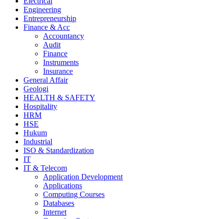
Electrical
Engineering
Entrepreneurship
Finance & Acc
Accountancy
Audit
Finance
Instruments
Insurance
General Affair
Geologi
HEALTH & SAFETY
Hospitality
HRM
HSE
Hukum
Industrial
ISO & Standardization
IT
IT & Telecom
Application Development
Applications
Computing Courses
Databases
Internet