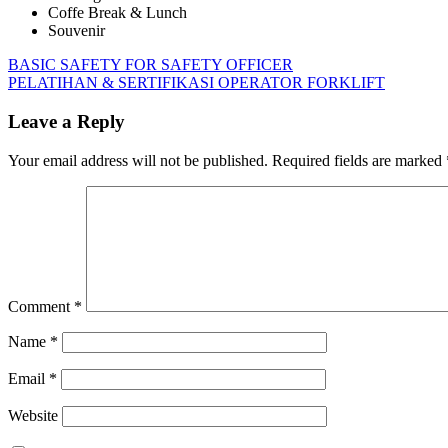
Coffe Break & Lunch
Souvenir
Post
Previous
Awareness
BASIC SAFETY FOR SAFETY OFFICER
Post:
Next
OHSAS
PELATIHAN & SERTIFIKASI OPERATOR FORKLIFT
navigation
Post:
18001:2007
Leave a Reply
Your email address will not be published.
Required fields are marked
Comment
*
Name
*
Email
*
Website