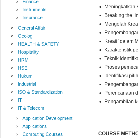
Finance
Meningkatkan K
Instruments
Breaking the li
Insurance
Mengolah Kreat
General Affair
Pengembangan
Geologi
Kreatif dalam 
HEALTH & SAFETY
Karakteristik 
Hospitality
Teknik identif
HRM
Proses pemeca
HSE
Identifikasi pili
Hukum
Industrial
Pengembangan 
ISO & Standardization
Perencanaan da
IT
Pengambilan ke
IT & Telecom
Application Development
Applications
COURSE METH
Computing Courses