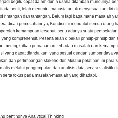
erjadi begitu cepat dalam dunia usaha ditambah munculnya be
 tiada henti, telah menuntut manusia untuk menyesuaikan dir
pi rintangan dan tantangan. Belum lagi bagaimana masalah ya
gera dicari pemecahannya, Kondisi ini menuntut semua orang ha
emperoleh kemampuan tersebut, perlu adanya suatu pembekalan
 yang komprehensif. Peserta akan dibekali prinsip-prinsip dan st
akan meningkatkan pemahaman terhadap masalah dan kemampu
si yang dapat diandalkan, yang sesuai dengan sumber daya ya
an dan pertimbangan stakeholder. Melalui pelatihan ini para 
tematis melalui pengumpulan dan analisis data secara statisti
nih serta fokus pada masalah-masalah yang dihadapi.
ang pentingnya Analytical Thinking