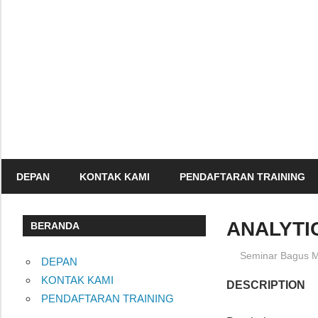
Skip
to
content
Informasi
Seminar,
Training
dan
Sertifikasi
DEPAN
KONTAK KAMI
PENDAFTARAN TRAINING
Indonesia
ANALYTI
BERANDA
26/05/2014
Seminar Bagus M
DEPAN
KONTAK KAMI
DESCRIPTION
PENDAFTARAN TRAINING