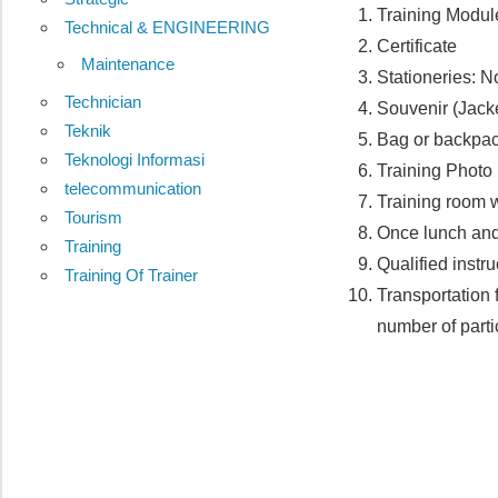
Training Modul
Technical & ENGINEERING
Certificate
Maintenance
Stationeries: 
Technician
Souvenir (Jacke
Teknik
Bag or backpa
Teknologi Informasi
Training Photo
telecommunication
Training room w
Tourism
Once lunch and 
Training
Qualified instru
Training Of Trainer
Transportation f
number of part