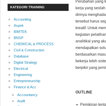
Perubahan yang t
KATEGORI TRAINING
kerja yang seolah
dirinya menghada
Accounting
tersebut harus se
Aspek
kreatif. Untuk m
BIMTEK
kegiatan pelatihan
BNSP
analitikal yang 
CHEMICAL & PROCESS
mendapatkan solu
Civil & Construction
berdasarkan masuk
Database
bekerja lebih sis
Digital Strategy
berpikir yang jer
Electrical
Engineering
Entrepreneurship
Finance & Acc
OUTLINE
Accountancy
Audit
Pemikiran tent