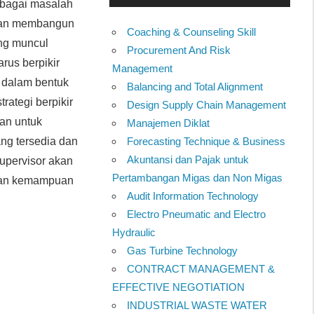
rbagai masalah
i dan membangun
Coaching & Counseling Skill
ng muncul
Procurement And Risk
rus berpikir
Management
 dalam bentuk
Balancing and Total Alignment
rategi berpikir
Design Supply Chain Management
an untuk
Manajemen Diklat
ng tersedia dan
Forecasting Technique & Business
Akuntansi dan Pajak untuk
supervisor akan
Pertambangan Migas dan Non Migas
k dan kemampuan
Audit Information Technology
Electro Pneumatic and Electro
Hydraulic
Gas Turbine Technology
CONTRACT MANAGEMENT &
EFFECTIVE NEGOTIATION
INDUSTRIAL WASTE WATER