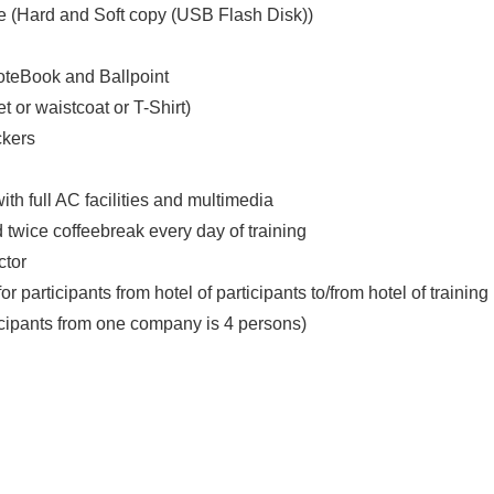
e (Hard and Soft copy (USB Flash Disk))
NoteBook and Ballpoint
t or waistcoat or T-Shirt)
ckers
ith full AC facilities and multimedia
twice coffeebreak every day of training
ctor
or participants from hotel of participants to/from hotel of training
icipants from one company is 4 persons)