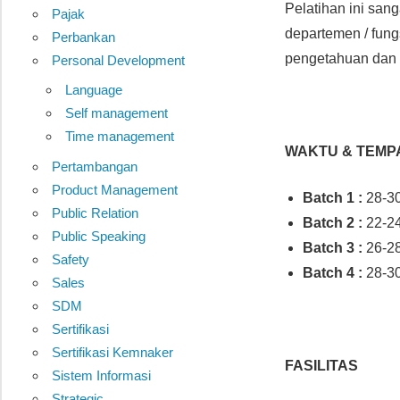
Pelatihan ini sang
Pajak
departemen / fung
Perbankan
pengetahuan dan ke
Personal Development
Language
Self management
Time management
WAKTU & TEMP
Pertambangan
Product Management
Batch 1
:
28-3
Public Relation
Batch 2
:
22-
Public Speaking
Batch 3
:
26-2
Safety
Batch 4 :
28-3
Sales
SDM
Sertifikasi
Sertifikasi Kemnaker
FASILITAS
Sistem Informasi
Strategic