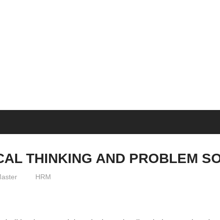
SEMINAR
BAGUS
CAL THINKING AND PROBLEM S
aster
HRM