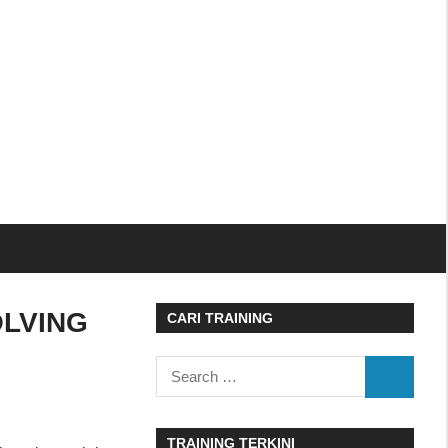
OLVING
CARI TRAINING
Search
SEARCH
for:
TRAINING TERKINI