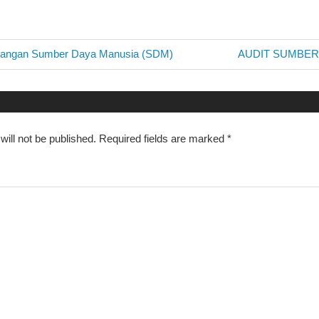
Next
bangan Sumber Daya Manusia (SDM)
AUDIT SUMBER
Post:
n
ill not be published.
Required fields are marked
*