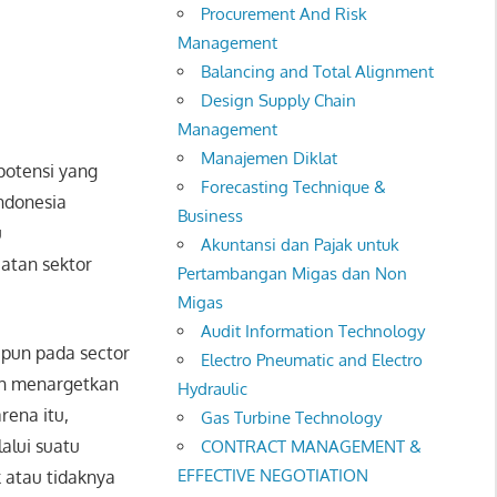
Procurement And Risk
Management
Balancing and Total Alignment
Design Supply Chain
Management
Manajemen Diklat
potensi yang
Forecasting Technique &
Indonesia
Business
u
Akuntansi dan Pajak untuk
atan sektor
Pertambangan Migas dan Non
Migas
Audit Information Technology
kipun pada sector
Electro Pneumatic and Electro
tah menargetkan
Hydraulic
rena itu,
Gas Turbine Technology
lalui suatu
CONTRACT MANAGEMENT &
EFFECTIVE NEGOTIATION
 atau tidaknya