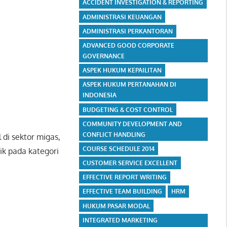
ACCIDENT INVESTIGATION & REPORTING
ADMINISTRASI KEUANGAN
ADMINISTRASI PERKANTORAN
ADVANCED GOOD CORPORATE
GOVERNANCE
ASPEK HUKUM KEPAILITAN
ASPEK HUKUM PERTANAHAN DI
INDONESIA
BUDGETING & COST CONTROL
COMMUNITY DEVELOPMENT AND
CONFLICT HANDLING
 di sektor migas,
COURSE SCHEDULE 2014
ik pada kategori
CUSTOMER SERVICE EXCELLENT
EFFECTIVE REPORT WRITING
EFFECTIVE TEAM BUILDING
HRM
HUKUM PASAR MODAL
INTEGRATED MARKETING