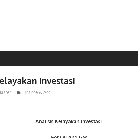
SEMINAR
BAGUS
Kelayakan Investasi
aster
Finance & Acc
Analisis Kelayakan Investasi
For Oil And Gas