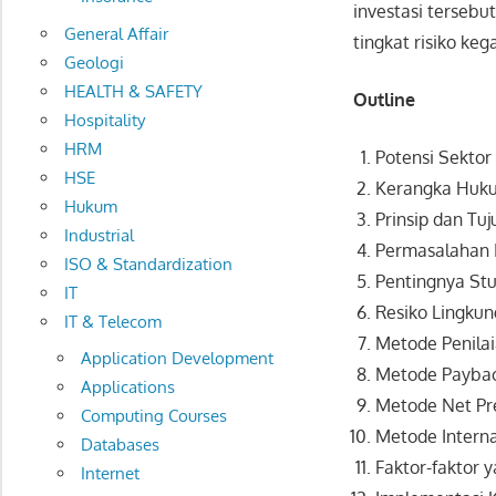
investasi tersebu
General Affair
tingkat risiko keg
Geologi
HEALTH & SAFETY
Outline
Hospitality
HRM
Potensi Sektor
HSE
Kerangka Huku
Hukum
Prinsip dan Tu
Industrial
Permasalahan I
ISO & Standardization
Pentingnya Stu
IT
Resiko Lingku
IT & Telecom
Metode Penilai
Application Development
Metode Paybac
Applications
Metode Net Pr
Computing Courses
Metode Interna
Databases
Faktor-faktor 
Internet