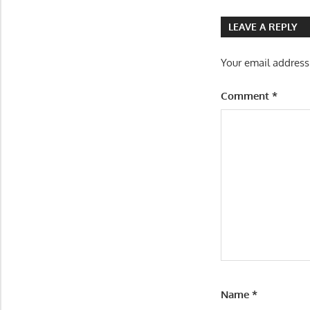
INVESTASI
navigatio
LEAVE A REPLY
Your email address
Comment
*
Name
*