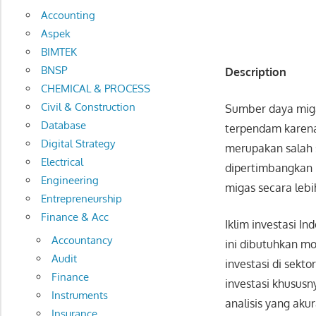
Accounting
Aspek
BIMTEK
BNSP
Description
CHEMICAL & PROCESS
Civil & Construction
Sumber daya miga
Database
terpendam karena 
Digital Strategy
merupakan salah s
Electrical
dipertimbangkan 
Engineering
migas secara lebih
Entrepreneurship
Finance & Acc
Iklim investasi I
Accountancy
ini dibutuhkan mo
Audit
investasi di sekto
Finance
investasi khususn
Instruments
analisis yang ak
Insurance