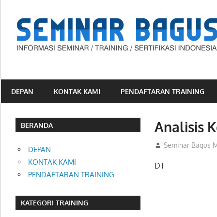
Skip
to
content
Informasi
Seminar,
Training
DEPAN
KONTAK KAMI
PENDAFTARAN TRAINING
dan
Sertifikasi
Analisis 
Indonesia
BERANDA
06/09/2012
Seminar Bagus M
DEPAN
KONTAK KAMI
DT
PENDAFTARAN TRAINING
KATEGORI TRAINING