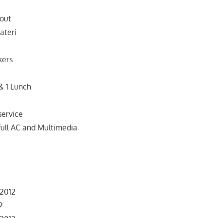
out
ateri
kers
& 1 Lunch
service
full AC and Multimedia
2012
2