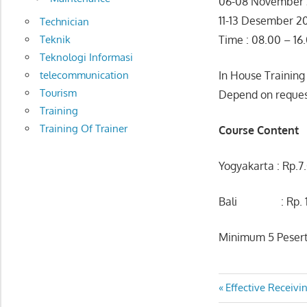
06-08 November 
11-13 Desember 2
Technician
Teknik
Time : 08.00 – 16
Teknologi Informasi
telecommunication
In House Training
Tourism
Depend on reque
Training
Training Of Trainer
Course Content
Yogyakarta : Rp.7
Bali : Rp. 12.5
Minimum 5 Peser
ANALISIS
Post
Previous
Effective Receiv
KELAYAKAN
Post: