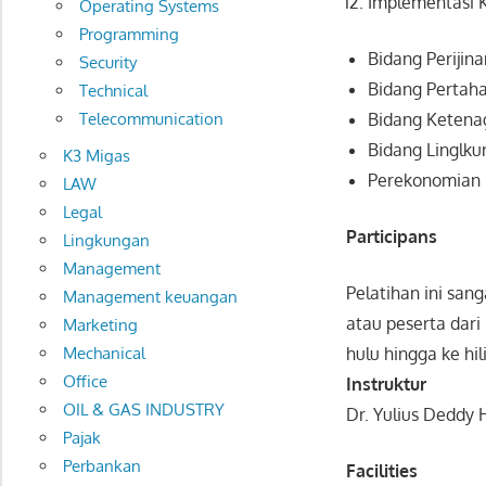
Implementasi K
Operating Systems
Programming
Bidang Perijina
Security
Bidang Pertah
Technical
Bidang Ketena
Telecommunication
Bidang Linglk
K3 Migas
Perekonomian
LAW
Legal
Participans
Lingkungan
Management
Pelatihan ini san
Management keuangan
atau peserta dari
Marketing
Mechanical
hulu hingga ke hili
Office
Instruktur
OIL & GAS INDUSTRY
Dr. Yulius Deddy
Pajak
Perbankan
Facilities