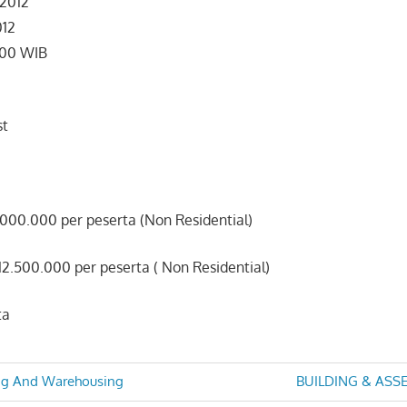
2012
012
.00 WIB
st
.000.000 per peserta (Non Residential)
00.000 per peserta ( Non Residential)
ta
Next
ing And Warehousing
BUILDING & AS
Post: