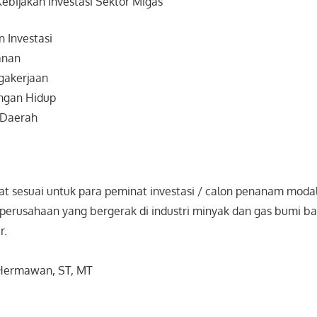
ebijakan Investasi Sektor Migas
n Investasi
anan
gakerjaan
ungan Hidup
 Daerah
gat sesuai untuk para peminat investasi / calon penanam modal
 perusahaan yang bergerak di industri minyak dan gas bumi ba
r.
 Hermawan, ST, MT