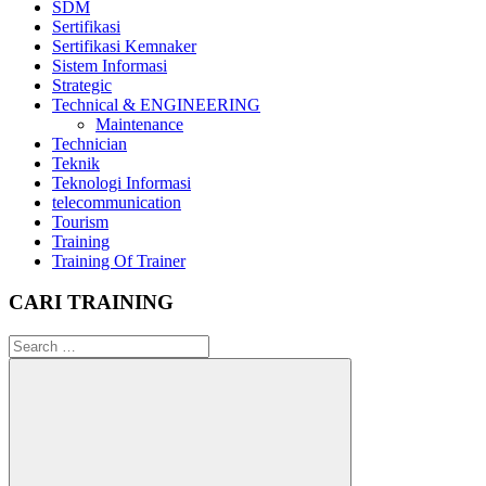
SDM
Sertifikasi
Sertifikasi Kemnaker
Sistem Informasi
Strategic
Technical & ENGINEERING
Maintenance
Technician
Teknik
Teknologi Informasi
telecommunication
Tourism
Training
Training Of Trainer
CARI TRAINING
Search
for: