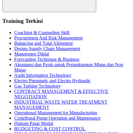
Search
Training Terkini
Coaching & Counseling Skill
Procurement And Risk Management
Balancing and Total Alignment
Design Supply Chain Management
Manajemen Diklat
Forecasting Technique & Business
Akuntansi dan Pajak untuk Pertambangan Migas dan Non
Migas
Audit Information Technology
Electro Pneumatic and Electro Hydraulic
Gas Turbine Technology
CONTRACT MANAGEMENT & EFFECTIVE
NEGOTIATION
INDUSTRIAL WASTE WATER TREATMENT
MANAGEMENT
Operational Management for Manufacturing
Centrifugal Pump Operation and Maintenance
Hukum Pasar Modal
BUDGETING & COST CONTROL