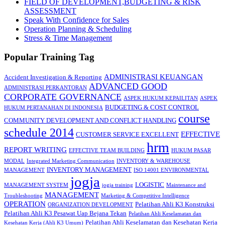
FIELD OF DEVELOPMENT,BUDGETING & RISK
ASSESSMENT
Speak With Confidence for Sales
Operation Planning & Scheduling
Stress & Time Management
Popular Training Tag
ADMINISTRASI KEUANGAN
Accident Investigation & Reporting
ADVANCED GOOD
ADMINISTRASI PERKANTORAN
CORPORATE GOVERNANCE
ASPEK HUKUM KEPAILITAN
ASPEK
BUDGETING & COST CONTROL
HUKUM PERTANAHAN DI INDONESIA
course
COMMUNITY DEVELOPMENT AND CONFLICT HANDLING
schedule 2014
EFFECTIVE
CUSTOMER SERVICE EXCELLENT
hrm
REPORT WRITING
EFFECTIVE TEAM BUILDING
HUKUM PASAR
MODAL
Integrated Marketing Communication
INVENTORY & WAREHOUSE
INVENTORY MANAGEMENT
MANAGEMENT
ISO 14001 ENVIRONMENTAL
jogja
LOGISTIC
MANAGEMENT SYSTEM
jogja training
Maintenance and
MANAGEMENT
Troubleshooting
Marketing & Competitive Intelligence
OPERATION
Pelatihan Ahli K3 Konstruksi
ORGANIZATION DEVELOPMENT
Pelatihan Ahli K3 Pesawat Uap Bejana Tekan
Pelatihan Ahli Keselamatan dan
Pelatihan Ahli Keselamatan dan Kesehatan Kerja
Kesehatan Kerja (Ahli K3 Umum)