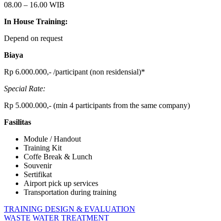
08.00 – 16.00 WIB
In House Training:
Depend on request
Biaya
Rp 6.000.000,- /participant (non residensial)*
Special Rate:
Rp 5.000.000,- (min 4 participants from the same company)
Fasilitas
Module / Handout
Training Kit
Coffe Break & Lunch
Souvenir
Sertifikat
Airport pick up services
Transportation during training
Post
Previous
Accident
TRAINING DESIGN & EVALUATION
Post:
Next
Investigation
WASTE WATER TREATMENT