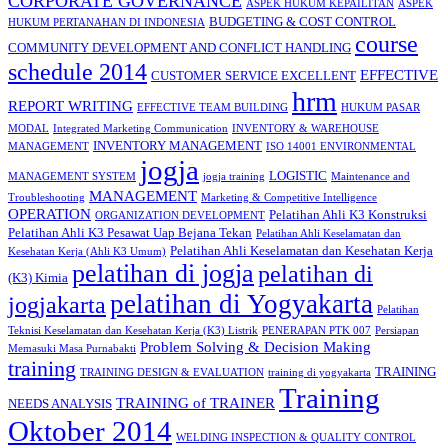
CORPORATE GOVERNANCE
ASPEK HUKUM KEPAILITAN
ASPEK
BUDGETING & COST CONTROL
HUKUM PERTANAHAN DI INDONESIA
course
COMMUNITY DEVELOPMENT AND CONFLICT HANDLING
schedule 2014
EFFECTIVE
CUSTOMER SERVICE EXCELLENT
hrm
REPORT WRITING
EFFECTIVE TEAM BUILDING
HUKUM PASAR
MODAL
Integrated Marketing Communication
INVENTORY & WAREHOUSE
INVENTORY MANAGEMENT
MANAGEMENT
ISO 14001 ENVIRONMENTAL
jogja
LOGISTIC
MANAGEMENT SYSTEM
jogja training
Maintenance and
MANAGEMENT
Troubleshooting
Marketing & Competitive Intelligence
OPERATION
Pelatihan Ahli K3 Konstruksi
ORGANIZATION DEVELOPMENT
Pelatihan Ahli K3 Pesawat Uap Bejana Tekan
Pelatihan Ahli Keselamatan dan
Pelatihan Ahli Keselamatan dan Kesehatan Kerja
Kesehatan Kerja (Ahli K3 Umum)
pelatihan di jogja
pelatihan di
(K3) Kimia
pelatihan di Yogyakarta
jogjakarta
Pelatihan
Teknisi Keselamatan dan Kesehatan Kerja (K3) Listrik
PENERAPAN PTK 007
Persiapan
Problem Solving & Decision Making
Memasuki Masa Purnabakti
training
TRAINING
TRAINING DESIGN & EVALUATION
training di yogyakarta
Training
TRAINING of TRAINER
NEEDS ANALYSIS
Oktober 2014
WELDING INSPECTION & QUALITY CONTROL