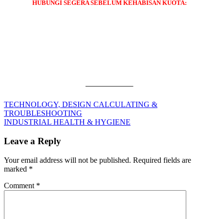
HUBUNGI SEGERA SEBELUM KEHABISAN KUOTA:
———————–
Post
Previous
Accident
TECHNOLOGY, DESIGN CALCULATING &
Post:
Incident
TROUBLESHOOTING
navigation
Next
Investigation
INDUSTRIAL HEALTH & HYGIENE
Post:
Leave a Reply
Your email address will not be published.
Required fields are
marked
*
Comment
*