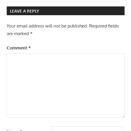
Post:
BNSP
LEAVE A REPLY
TOT
SKEMA2
Your email address will not be published.
Required fields
are marked
*
Comment
*