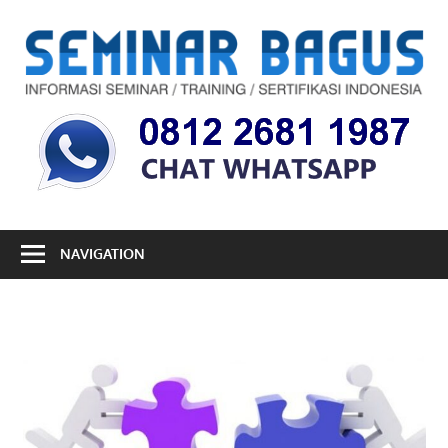
Skip
to
S
content
B
Informasi
Seminar,
Training
dan
Sertifikasi
Indonesia
NAVIGATION