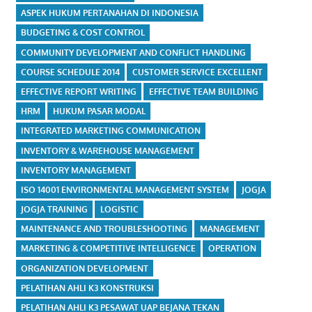
ASPEK HUKUM PERTANAHAN DI INDONESIA
BUDGETING & COST CONTROL
COMMUNITY DEVELOPMENT AND CONFLICT HANDLING
COURSE SCHEDULE 2014
CUSTOMER SERVICE EXCELLENT
EFFECTIVE REPORT WRITING
EFFECTIVE TEAM BUILDING
HRM
HUKUM PASAR MODAL
INTEGRATED MARKETING COMMUNICATION
INVENTORY & WAREHOUSE MANAGEMENT
INVENTORY MANAGEMENT
ISO 14001 ENVIRONMENTAL MANAGEMENT SYSTEM
JOGJA
JOGJA TRAINING
LOGISTIC
MAINTENANCE AND TROUBLESHOOTING
MANAGEMENT
MARKETING & COMPETITIVE INTELLIGENCE
OPERATION
ORGANIZATION DEVELOPMENT
PELATIHAN AHLI K3 KONSTRUKSI
PELATIHAN AHLI K3 PESAWAT UAP BEJANA TEKAN